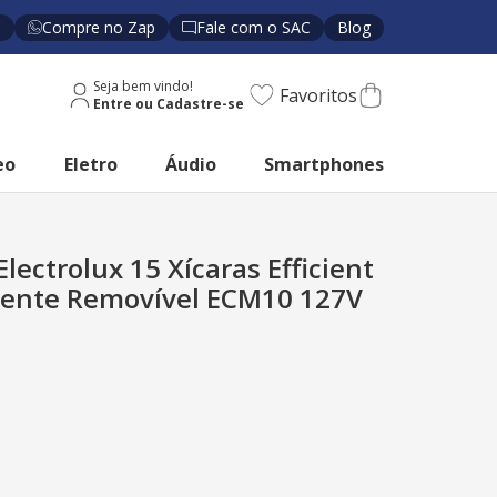
s
Compre no Zap
Fale com o SAC
Blog
Seja bem vindo!
Favoritos
eo
Eletro
Áudio
Smartphones
Electrolux 15 Xícaras Efficient
nente Removível ECM10 127V