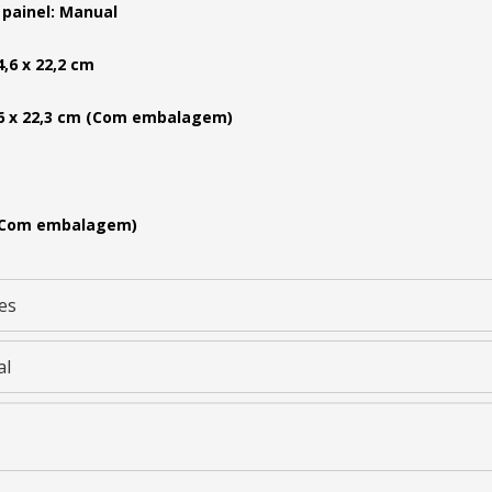
 painel: Manual
4,6 x 22,2 cm
,6 x 22,3 cm (Com embalagem)
 (Com embalagem)
es
al