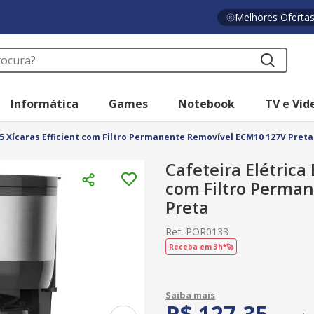
Melhores Oferta
a?
Informática
Games
Notebook
TV e Víd
 15 Xícaras Efficient com Filtro Permanente Removível ECM10 127V Preta
Cafeteira Elétrica 
com Filtro Perma
Preta
Ref
:
POR0133
Receba em 3h*🚀
R$
127
,
35