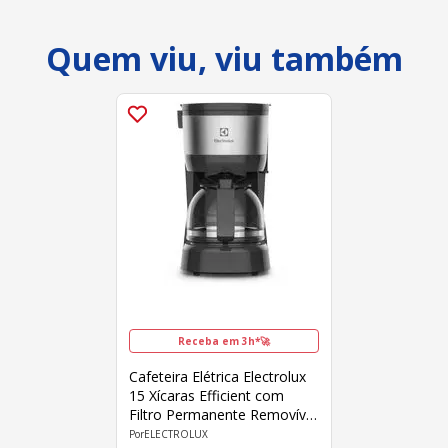
Quem viu, viu também
Receba em 3h*🚀
Cafeteira Elétrica Electrolux
15 Xícaras Efficient com
Filtro Permanente Removível
ECM10 127V Preta
ELECTROLUX