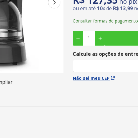
no pix
ou em até
10
x de
R$
13
,
99
no
Consultar formas de pagamento
Calcule as opções de entr
Não sei meu CEP
mpliar