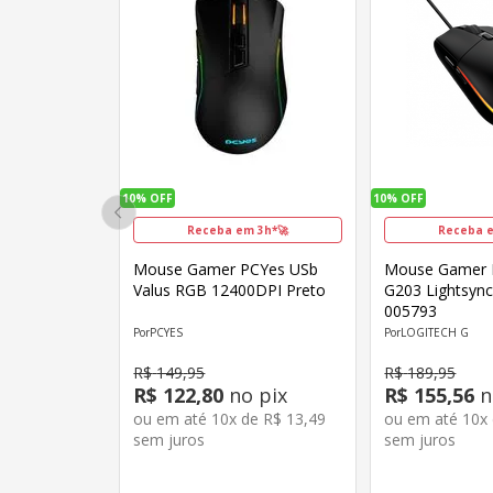
10%
OFF
10%
OFF
Receba em 3h*🚀
Receba e
Mouse Gamer PCYes USb
Mouse Gamer 
Valus RGB 12400DPI Preto
G203 Lightsync
005793
PCYES
LOGITECH G
R$
149
,
95
R$
189
,
95
R$
122
,
80
no pix
R$
155
,
56
n
ou em até
10
x de
R$
13
,
49
ou em até
10
x
sem juros
sem juros