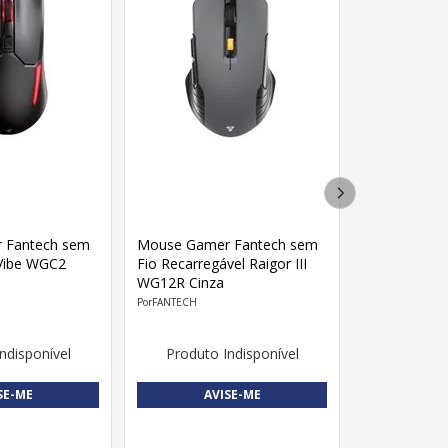
 Fantech sem
Mouse Gamer Fantech sem
 Vibe WGC2
Fio Recarregável Raigor III
WG12R Cinza
FANTECH
ndisponível
Produto Indisponível
SE-ME
AVISE-ME