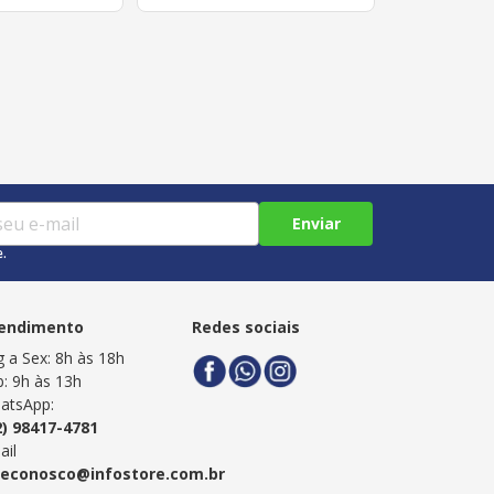
Enviar
e.
endimento
Redes sociais
g a Sex: 8h às 18h
b: 9h às 13h
atsApp:
2) 98417-4781
ail
leconosco@infostore.com.br