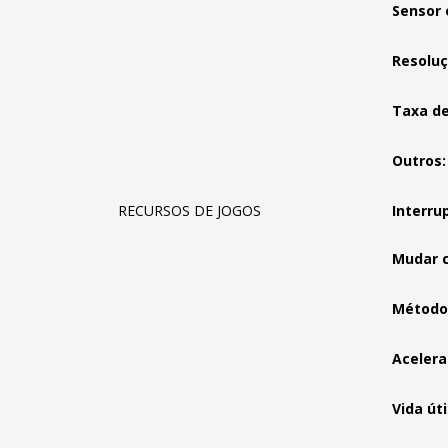
Sensor 
Resoluç
Taxa d
Outros:
RECURSOS DE JOGOS
Interru
Mudar c
Método 
Acelera
Vida út