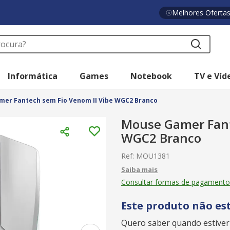
Melhores Oferta
a?
Informática
Games
Notebook
TV e Víd
er Fantech sem Fio Venom II Vibe WGC2 Branco
Mouse Gamer Fant
WGC2 Branco
Ref
:
MOU1381
Consultar formas de pagamento
Este produto não es
Quero saber quando estiver