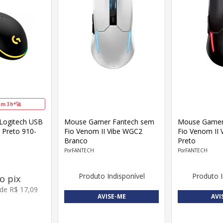
m 3h*🚀
Logitech USB
Mouse Gamer Fantech sem
Mouse Gamer
 Preto 910-
Fio Venom II Vibe WGC2
Fio Venom II
Branco
Preto
FANTECH
FANTECH
Produto Indisponível
Produto I
o pix
 de
R$
17
,
09
AVISE-ME
AVI