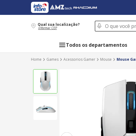
O que você procur
Qual sua localização?
informar CEP
Todos os departamentos
Games
Acessorios Gamer
Mouse
Mouse Gam