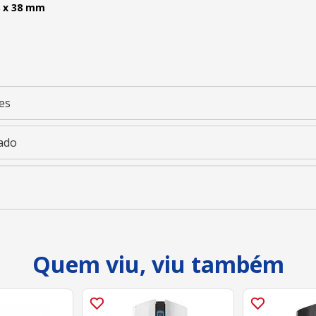
8 x 38 mm
es
ado
Quem viu, viu também