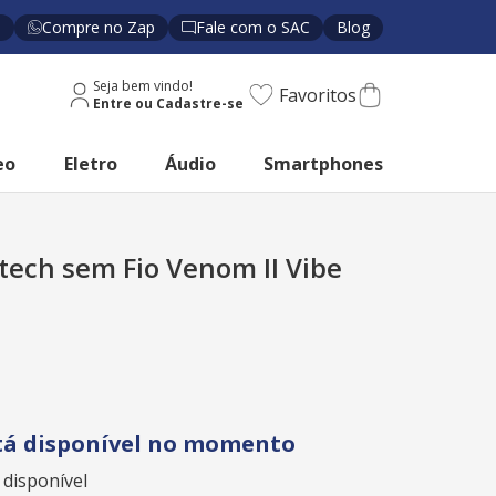
s
Compre no Zap
Fale com o SAC
Blog
Seja bem vindo!
Favoritos
eo
Eletro
Áudio
Smartphones
ech sem Fio Venom II Vibe
tá disponível no momento
 disponível