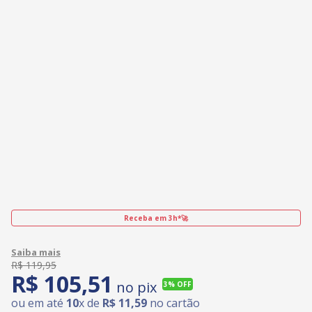
Receba em 3h*🚀
R$
119
,
95
R$
105
,
51
no pix
3%
OFF
ou em até
10
x de
R$
11
,
59
no cartão