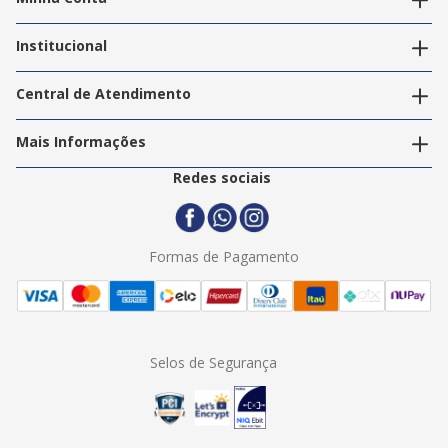
Alterar dados pessoais
Editar endereços
Institucional
Acompanhar pedidos
A Info Store
Nossas Lojas
Central de Atendimento
Nossos Serviços
Política de Privacidade
Trabalhe Conosco
Mais Informações
Termos e Condições
Politica de Entrega
2ª Via Nota Fiscal
Redes sociais
Trocas e Devoluções
Formas de Pagamento
Assistência Técnica
Formas de Pagamento
Selos de Segurança