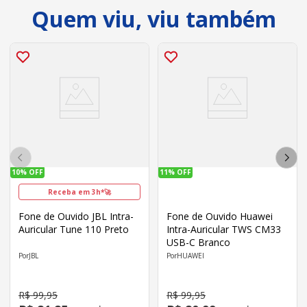
Quem viu, viu também
10%
OFF
11%
OFF
Receba em 3h*🚀
Fone de Ouvido JBL Intra-
Fone de Ouvido Huawei
Auricular Tune 110 Preto
Intra-Auricular TWS CM33
USB-C Branco
JBL
HUAWEI
R$
99
,
95
R$
99
,
95