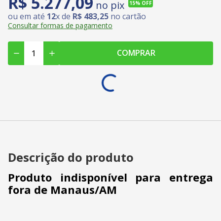
R$
5
.
277
,
09
no pix
15%
OFF
ou em até
12
x de
R$
483
,
25
no cartão
Consultar formas de pagamento
COMPRAR
Descrição do produto
Produto indisponível para entrega
fora de Manaus/AM