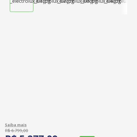
R$
6
.
799
,
00