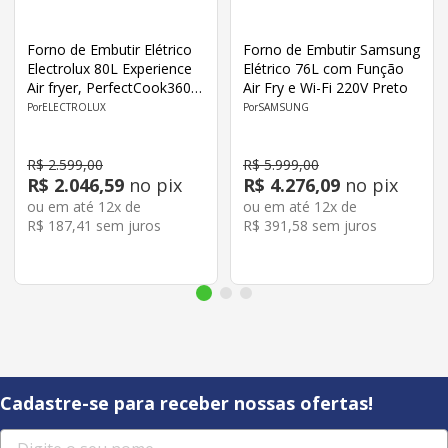
Forno de Embutir Elétrico
Forno de Embutir Samsung
Electrolux 80L Experience
Elétrico 76L com Função
Air fryer, PerfectCook360 e
Air Fry e Wi-Fi 220V Preto
Painel Touch OE8EA 220V
ELECTROLUX
SAMSUNG
Preto
R$
2
.
599
,
00
R$
5
.
999
,
00
R$
2
.
046
,
59
no pix
R$
4
.
276
,
09
no pix
ou em até
12
x de
ou em até
12
x de
R$
187
,
41
sem juros
R$
391
,
58
sem juros
Cadastre-se para receber nossas ofertas!