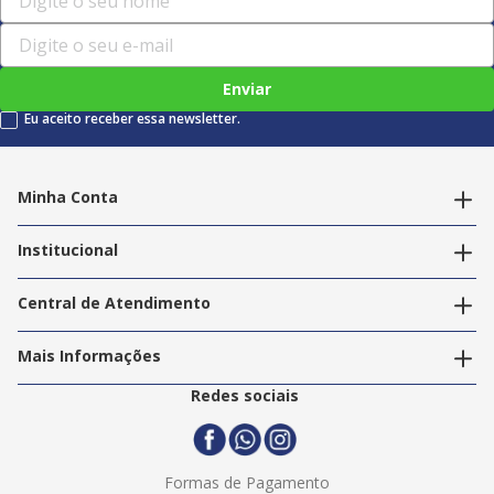
Enviar
Eu aceito receber essa newsletter.
Minha Conta
Alterar dados pessoais
Editar endereços
Institucional
Acompanhar pedidos
A Info Store
Nossas Lojas
Central de Atendimento
Nossos Serviços
Política de Privacidade
Trabalhe Conosco
Mais Informações
Termos e Condições
Politica de Entrega
2ª Via Nota Fiscal
Redes sociais
Trocas e Devoluções
Formas de Pagamento
Assistência Técnica
Formas de Pagamento