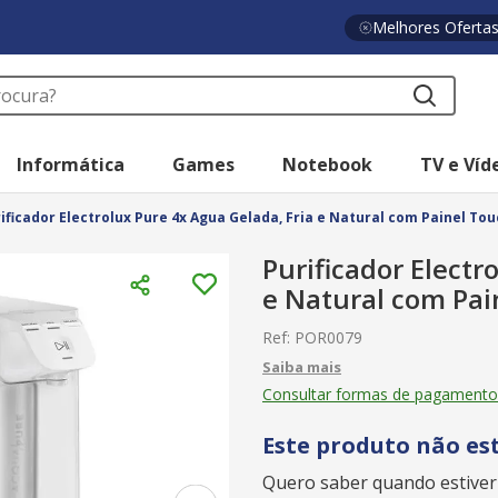
Melhores Oferta
a?
Informática
Games
Notebook
TV e Víd
ificador Electrolux Pure 4x Agua Gelada, Fria e Natural com Painel Tou
Purificador Electr
e Natural com Pai
Ref
:
POR0079
Consultar formas de pagamento
Este produto não es
Quero saber quando estiver