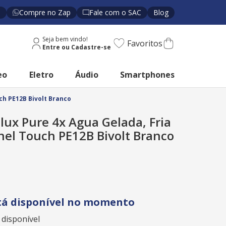
s
Compre no Zap
Fale com o SAC
Blog
Seja bem vindo!
Favoritos
eo
Eletro
Áudio
Smartphones
ch PE12B Bivolt Branco
olux Pure 4x Agua Gelada, Fria
nel Touch PE12B Bivolt Branco
tá disponível no momento
 disponível