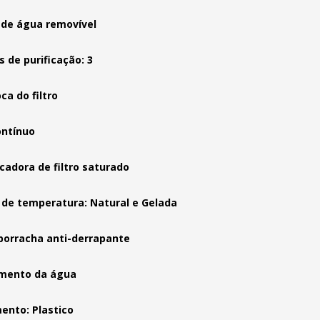
 de água removível
s de purificação: 3
oca do filtro
ontínuo
icadora de filtro saturado
de temperatura: Natural e Gelada
borracha anti-derrapante
amento da água
nto: Plastico