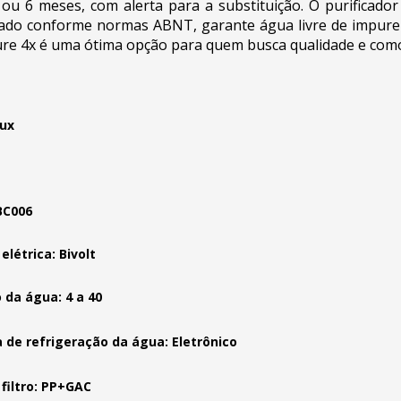
ros ou 6 meses, com alerta para a substituição. O purifica
stado conforme normas ABNT, garante água livre de impurez
 Pure 4x é uma ótima opção para quem busca qualidade e com
lux
BC006
elétrica: Bivolt
 da água: 4 a 40
 de refrigeração da água: Eletrônico
 filtro: PP+GAC