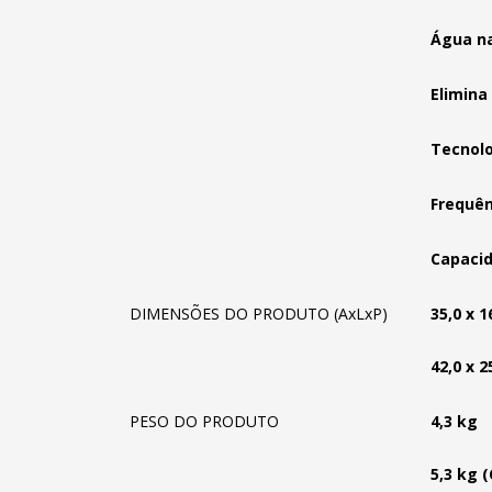
Água na
Elimina
Tecnolo
Frequên
Capacid
DIMENSÕES DO PRODUTO (AxLxP)
35,0 x 1
42,0 x 
PESO DO PRODUTO
4,3 kg
5,3 kg