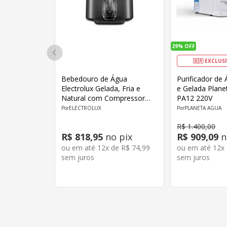
29%
OFF
🇧🇷 EXCLUS
Bebedouro de Água
Purificador de
Electrolux Gelada, Fria e
e Gelada Plan
Natural com Compressor
PA12 220V
BC01X 127V Cinza
ELECTROLUX
PLANETA AGUA
R$
1
.
400
,
00
R$
818
,
95
no pix
R$
909
,
09
n
ou em até
12
x de
R$
74
,
99
ou em até
12
x
sem juros
sem juros