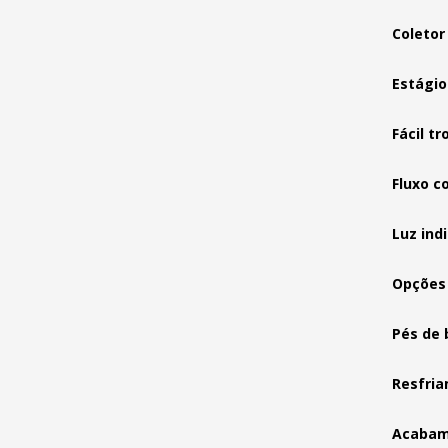
Coletor
Estágio
Fácil tr
Fluxo c
Luz ind
Opções 
Pés de 
Resfri
Acabame