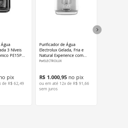
e Água
Purificador de Água
ada 3 Níveis
Electrolux Gelada, Fria e
rônico PE15P
Natural Experience com
Compressor PC01B 127V
ELECTROLUX
Branco
no pix
R$
1
.
000
,
95
no pix
x de
R$
62
,
49
ou em até
12
x de
R$
91
,
66
sem juros