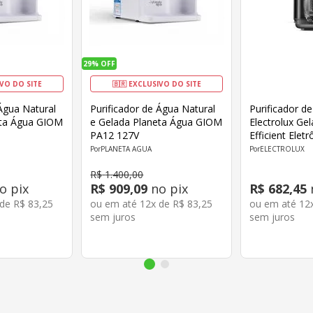
29%
OFF
IVO DO SITE
🇧🇷 EXCLUSIVO DO SITE
 Água Natural
Purificador de Água Natural
Purificador d
eta Água GIOM
e Gelada Planeta Água GIOM
Electrolux Gel
PA12 127V
Efficient Elet
Bivolt Preto
PLANETA AGUA
ELECTROLUX
R$
1
.
400
,
00
o pix
R$
909
,
09
no pix
R$
682
,
45
 de
R$
83
,
25
ou em até
12
x de
R$
83
,
25
ou em até
12
sem juros
sem juros