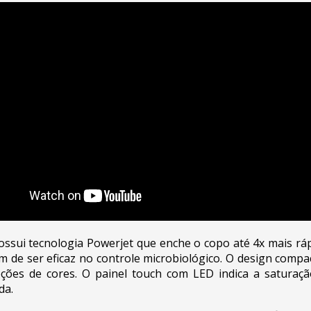
possui tecnologia Powerjet que enche o copo até 4x mais r
lém de ser eficaz no controle microbiológico. O design comp
ões de cores. O painel touch com LED indica a saturação
da.