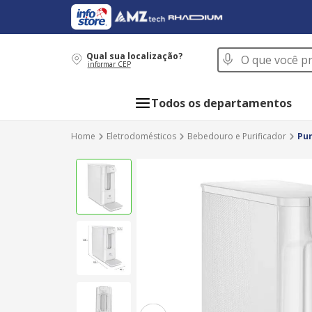
O que você procur
Qual sua localização?
informar CEP
Todos os departamentos
Eletrodomésticos
Bebedouro e Purificador
Pur