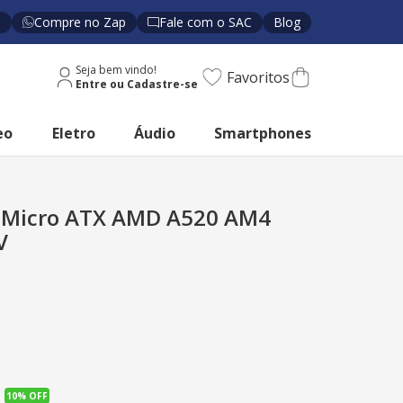
s
Compre no Zap
Fale com o SAC
Blog
Seja bem vindo!
Favoritos
eo
Eletro
Áudio
Smartphones
 Micro ATX AMD A520 AM4
V
10%
OFF