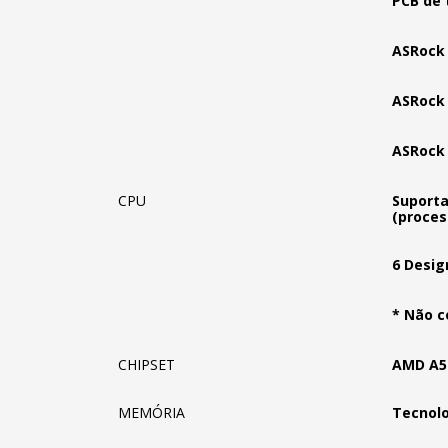
PCB de 
ASRock 
ASRock 
ASRock 
CPU
Suporta
(proces
6 Desig
* Não c
CHIPSET
AMD A5
MEMÓRIA
Tecnolo