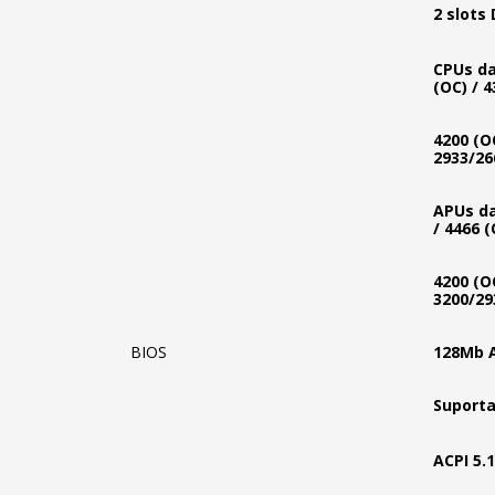
2 slots
CPUs da
(OC) / 4
4200 (OC
2933/26
APUs da
/ 4466 (
4200 (OC
3200/29
BIOS
128Mb A
Suporta
ACPI 5.