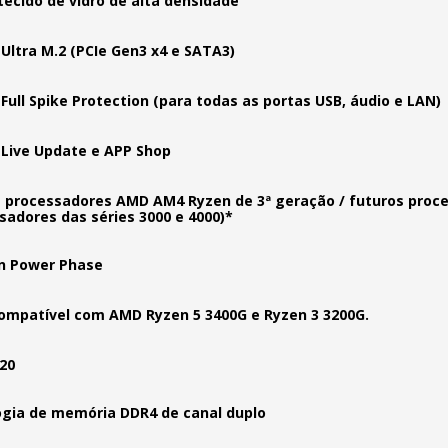
tecido de vidro de alta densidade
Ultra M.2 (PCIe Gen3 x4 e SATA3)
Full Spike Protection (para todas as portas USB, áudio e LAN)
Live Update e APP Shop
 processadores AMD AM4 Ryzen de 3ª geração / futuros pro
sadores das séries 3000 e 4000)*
n Power Phase
ompatível com AMD Ryzen 5 3400G e Ryzen 3 3200G.
20
gia de memória DDR4 de canal duplo