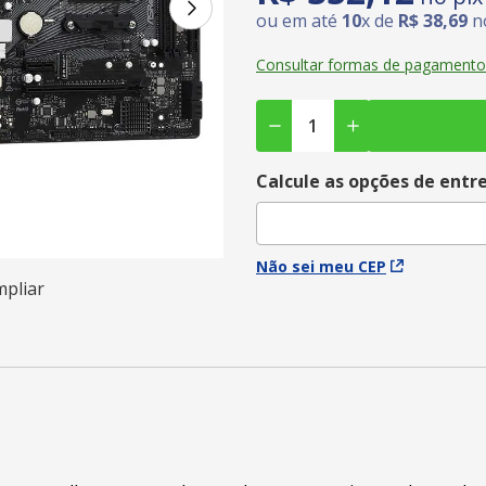
ou em até
10
x de
R$
38
,
69
no
Consultar formas de pagamento
Calcule as opções de entr
Não sei meu CEP
mpliar