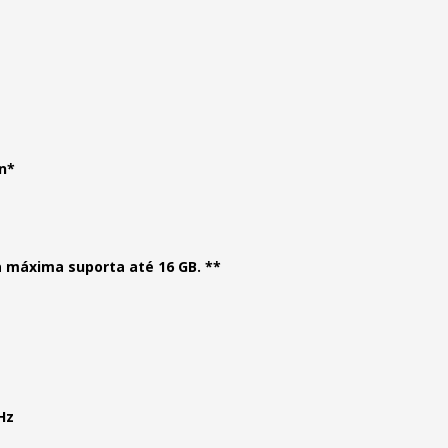
n*
 máxima suporta até 16 GB. **
Hz