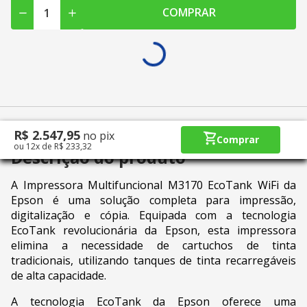
COMPRAR
R$
2
.
547
,
95
no pix
Comprar
ou
12
x
de
R$
233
,
32
Descrição do produto
A Impressora Multifuncional M3170 EcoTank WiFi da
Epson é uma solução completa para impressão,
digitalização e cópia. Equipada com a tecnologia
EcoTank revolucionária da Epson, esta impressora
elimina a necessidade de cartuchos de tinta
tradicionais, utilizando tanques de tinta recarregáveis
de alta capacidade.
A tecnologia EcoTank da Epson oferece uma