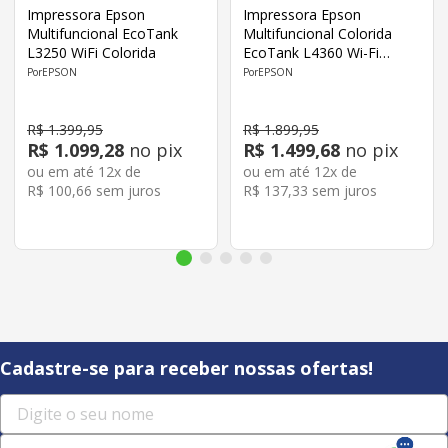
Impressora Epson
Impressora Epson
Multifuncional EcoTank
Multifuncional Colorida
L3250 WiFi Colorida
EcoTank L4360 Wi-Fi
Duplex
EPSON
EPSON
R$
1
.
399
,
95
R$
1
.
899
,
95
R$
1
.
099
,
28
no pix
R$
1
.
499
,
68
no pix
ou em até
12
x de
ou em até
12
x de
R$
100
,
66
sem juros
R$
137
,
33
sem juros
Cadastre-se para receber nossas ofertas!