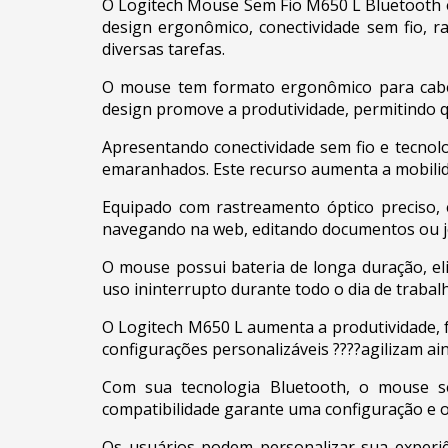
O Logitech Mouse Sem Fio M650 L Bluetooth é 
design ergonômico, conectividade sem fio, r
diversas tarefas.
O mouse tem formato ergonômico para caber
design promove a produtividade, permitindo 
Apresentando conectividade sem fio e tecnolo
emaranhados. Este recurso aumenta a mobilida
Equipado com rastreamento óptico preciso, 
navegando na web, editando documentos ou j
O mouse possui bateria de longa duração, el
uso ininterrupto durante todo o dia de trabal
O Logitech M650 L aumenta a produtividade, f
configurações personalizáveis ????agilizam ain
Com sua tecnologia Bluetooth, o mouse se 
compatibilidade garante uma configuração e 
Os usuários podem personalizar sua experi