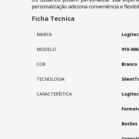
personalização adiciona conveniência e flexibi
Ficha Tecnica
MARCA
Logitec
MODELO
910-006
COR
Branco
TECNOLOGIA
SilentT
CARACTERÍSTICA
Logite
Formato
Botões 
Conecti