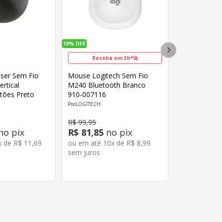
10%
OFF
Receba em 3h*🚀
aser Sem Fio
Mouse Logitech Sem Fio
rtical
M240 Bluetooth Branco
tões Preto
910-007116
LOGITECH
R$
99
,
95
no pix
R$
81
,
85
no pix
x de
R$
11
,
69
ou em até
10
x de
R$
8
,
99
sem juros