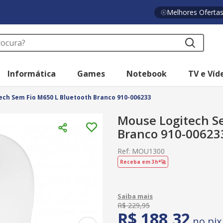
Melhores Oferta
a?
Informática
Games
Notebook
TV e Víd
ch Sem Fio M650 L Bluetooth Branco 910-006233
Mouse Logitech S
Branco 910-00623
Ref
:
MOU1300
Receba em 3h*🚀
R$
229
,
95
R$
188
,
32
no pix