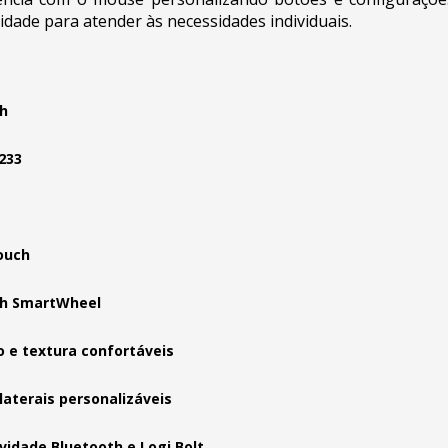
lidade para atender às necessidades individuais.
h
233
ouch
ch SmartWheel
 e textura confortáveis
laterais personalizáveis
vidade Bluetooth e Logi Bolt