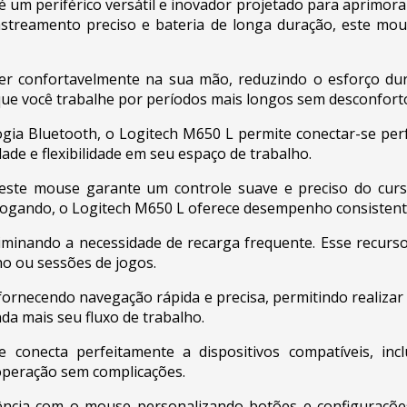
um periférico versátil e inovador projetado para aprimora
astreamento preciso e bateria de longa duração, este mous
 confortavelmente na sua mão, reduzindo o esforço dur
que você trabalhe por períodos mais longos sem desconfort
gia Bluetooth, o Logitech M650 L permite conectar-se perf
de e flexibilidade em seu espaço de trabalho.
este mouse garante um controle suave e preciso do cursor
ogando, o Logitech M650 L oferece desempenho consistent
iminando a necessidade de recarga frequente. Esse recurso
ho ou sessões de jogos.
ornecendo navegação rápida e precisa, permitindo realizar m
da mais seu fluxo de trabalho.
conecta perfeitamente a dispositivos compatíveis, inclu
operação sem complicações.
ência com o mouse personalizando botões e configurações