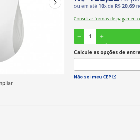
ou em até
10
x de
R$
20
,
69
no
Consultar formas de pagamento
Calcule as opções de entr
Não sei meu CEP
mpliar