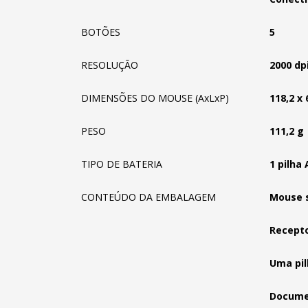
BOTÕES
5
RESOLUÇÃO
2000 dp
DIMENSÕES DO MOUSE (AxLxP)
118,2 x
PESO
111,2 g
TIPO DE BATERIA
1 pilha
CONTEÚDO DA EMBALAGEM
Mouse 
Recept
Uma pil
Docume