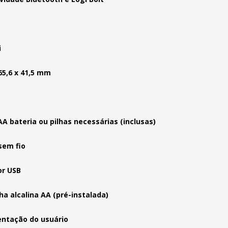
i
 65,6 x 41,5 mm
 AA bateria ou pilhas necessárias (inclusas)
sem fio
or USB
ha alcalina AA (pré-instalada)
ntação do usuário