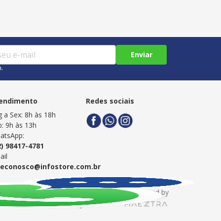
Enviar
e.
endimento
Redes sociais
g a Sex: 8h às 18h
b: 9h às 13h
atsApp:
2) 98417-4781
ail
leconosco@infostore.com.br
Powered by
Developed by