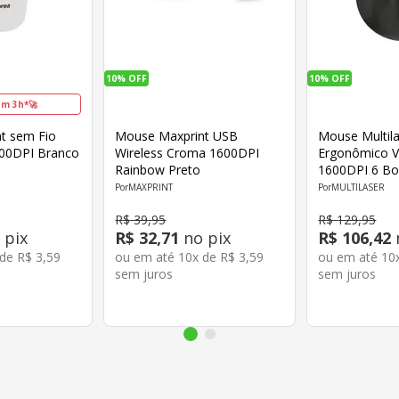
10%
OFF
10%
OFF
m 3h*🚀
t sem Fio
Mouse Maxprint USB
Mouse Multil
00DPI Branco
Wireless Croma 1600DPI
Ergonômico Ve
Rainbow Preto
1600DPI 6 Bo
MAXPRINT
MULTILASER
R$
39
,
95
R$
129
,
95
 pix
R$
32
,
71
no pix
R$
106
,
42
 de
R$
3
,
59
ou em até
10
x de
R$
3
,
59
ou em até
10
sem juros
sem juros