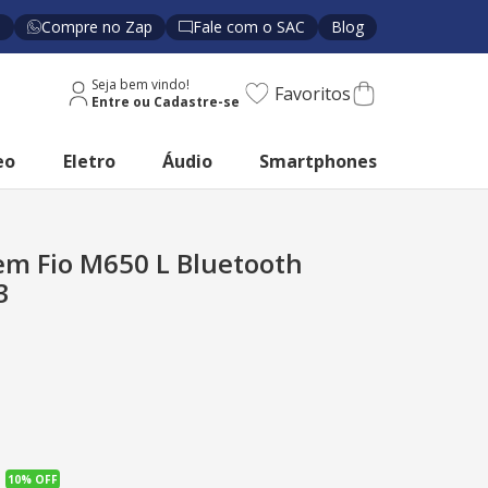
s
Compre no Zap
Fale com o SAC
Blog
Seja bem vindo!
Favoritos
eo
Eletro
Áudio
Smartphones
em Fio M650 L Bluetooth
3
10%
OFF