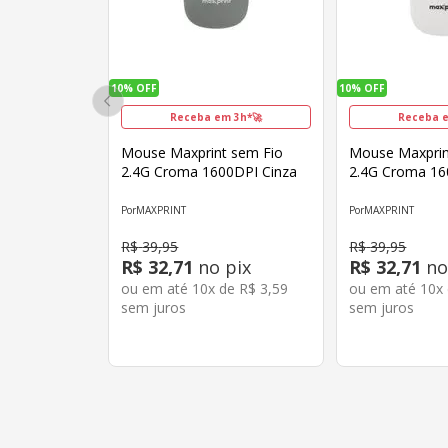
10%
OFF
10%
OFF
Receba em 3h*🚀
Receba e
Mouse Maxprint sem Fio
Mouse Maxprin
2.4G Croma 1600DPI Cinza
2.4G Croma 16
MAXPRINT
MAXPRINT
R$
39
,
95
R$
39
,
95
R$
32
,
71
no pix
R$
32
,
71
no
ou em até
10
x de
R$
3
,
59
ou em até
10
x
sem juros
sem juros