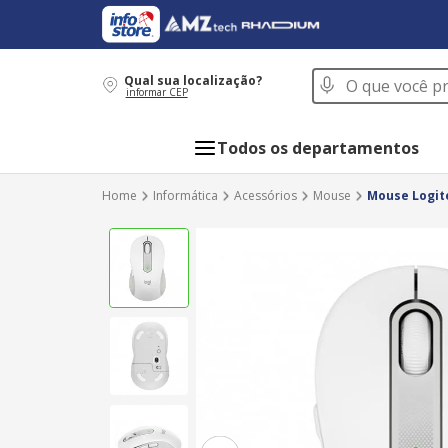
O que você procur
Qual sua localização?
informar CEP
Todos os departamentos
Informática
Acessórios
Mouse
Mouse Logite