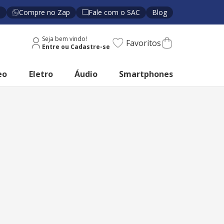
s
Compre no Zap
Fale com o SAC
Blog
Seja bem vindo!
Favoritos
eo
Eletro
Áudio
Smartphones