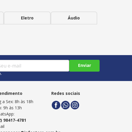
Eletro
Áudio
Enviar
e.
endimento
Redes sociais
g a Sex: 8h às 18h
b: 9h às 13h
atsApp:
2) 98417-4781
ail