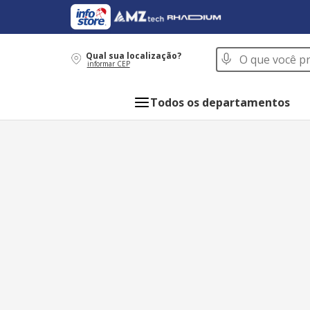
O que você procur
Qual sua localização?
informar CEP
Todos os departamentos