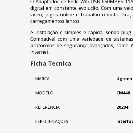
O Adaptador de Rede Wifi USB 650MBPS 11
digital em constante evolução. Com uma vel
vídeo, jogos online e trabalho remoto. Graç
carregamentos lentos.
A instalação é simples e rápida, sendo plu
Compatível com uma variedade de sistema
protocolos de segurança avançados, como 
internet.
Ficha Tecnica
MARCA
Ugreen
MODELO
CM448
REFERÊNCIA
20204
ESPECIFICAÇÕES
Interfa