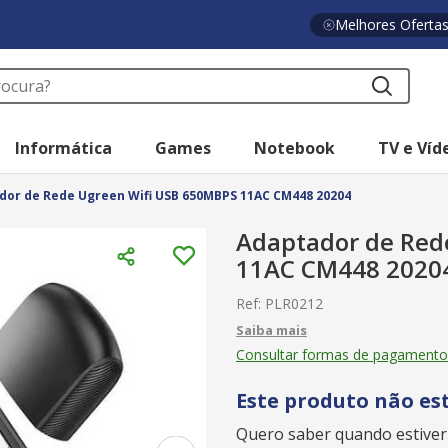
Melhores Oferta
a?
Informática
Games
Notebook
TV e Víd
dor de Rede Ugreen Wifi USB 650MBPS 11AC CM448 20204
Adaptador de Red
11AC CM448 2020
Ref
:
PLR0212
Consultar formas de pagamento
Este produto não es
Quero saber quando estiver