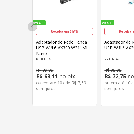
5%
OFF
7%
OFF
Receba em 3h*🚀
Receba e
Adaptador de Rede Tenda
Adaptador de 
USB Wifi 6 AX300 W311MI
USB Wifi 6 AX
Nano
TENDA
TENDA
R$
79
,
95
R$
85
,
95
R$
69
,
11
no pix
R$
72
,
75
no
ou em até
10
x de
R$
7
,
59
ou em até
10
x
sem juros
sem juros