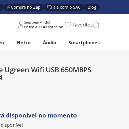
s
Compre no Zap
Fale com o SAC
Blog
Seja bem vindo!
Favoritos
eo
Eletro
Áudio
Smartphones
e Ugreen Wifi USB 650MBPS
4
tá disponível no momento
 disponível