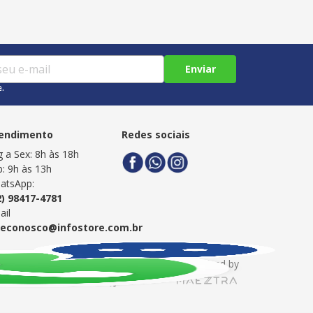
Enviar
e.
endimento
Redes sociais
g a Sex: 8h às 18h
b: 9h às 13h
atsApp:
2) 98417-4781
ail
leconosco@infostore.com.br
Powered by
Developed by