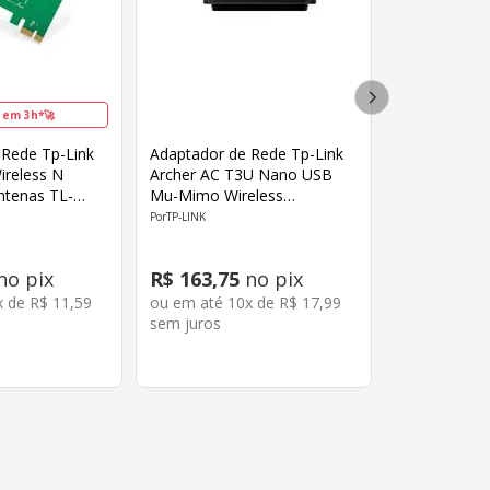
 em 3h*🚀
 Rede Tp-Link
Adaptador de Rede Tp-Link
ireless N
Archer AC T3U Nano USB
tenas TL-
Mu-Mimo Wireless
1300MBPS
TP-LINK
no pix
R$
163
,
75
no pix
x de
R$
11
,
59
ou em até
10
x de
R$
17
,
99
sem juros