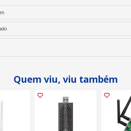
es
ado
Quem viu, viu também