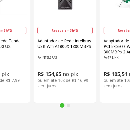
m 3h*🚀
Receba em 3h*🚀
Receba
Rede Tenda
Adaptador de Rede Intelbras
Adaptador de
300 U2
USB Wifi A1800X 1800MBPS
PCI Express W
300MBPs 2 An
WN881ND
INTELBRAS
TP-LINK
 pix
R$
154
,
65
no pix
R$
105
,
51
 de
R$
7
,
99
ou em até
10
x de
R$
16
,
99
ou em até
10
sem juros
sem juros