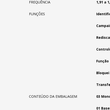
FREQUÊNCIA
1,91 a 1
FUNÇÕES
Identif
Campai
Redisc
Control
Função
Bloquei
Transf
CONTEÚDO DA EMBALAGEM
03 Mon
01 Base