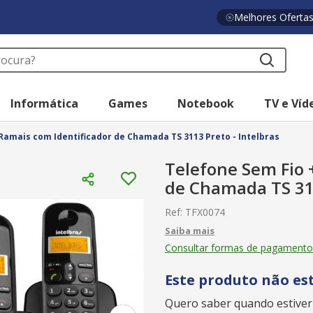
Melhores Oferta
a?
Informática
Games
Notebook
TV e Víd
Ramais com Identificador de Chamada TS 3113 Preto - Intelbras
Telefone Sem Fio 
de Chamada TS 311
Ref
:
TFX0074
Consultar formas de pagamento
Este produto não es
Quero saber quando estiver