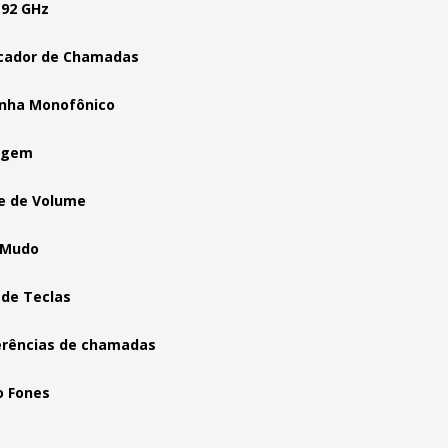
,92 GHz
icador de Chamadas
nha Monofônico
agem
e de Volume
 Mudo
 de Teclas
erências de chamadas
o Fones