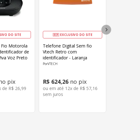
SIVO DO SITE
🇧🇷 EXCLUSIVO DO SITE
 Fio Motorola
Telefone Digital Sem fio
entificador de
Vtech Retro com
iva Voz Preto
identificador - Laranja
VTECH
no pix
R$
624
,
26
no pix
x de
R$
26
,
99
ou em até
12
x de
R$
57
,
16
sem juros