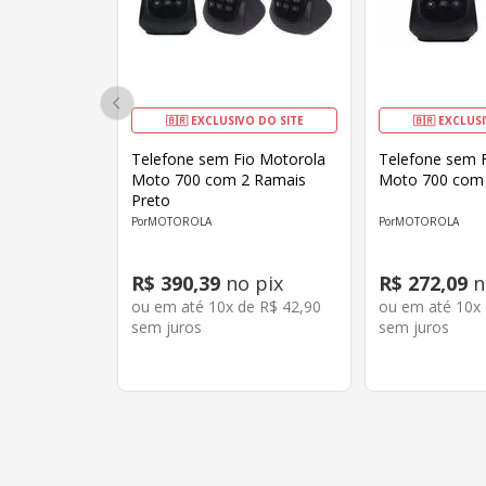
🇧🇷 EXCLUSIVO DO SITE
🇧🇷 EXCLUS
Telefone sem Fio Motorola
Telefone sem 
Moto 700 com 2 Ramais
Moto 700 com 
Preto
MOTOROLA
MOTOROLA
R$
390
,
39
no pix
R$
272
,
09
n
ou em até
10
x de
R$
42
,
90
ou em até
10
x
sem juros
sem juros