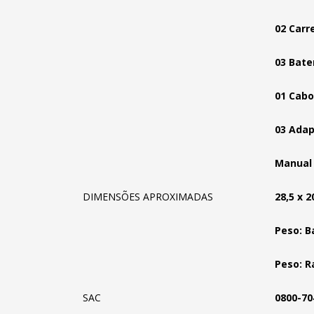
02 Carr
03 Bate
01 Cabo
03 Adap
Manual 
DIMENSÕES APROXIMADAS
28,5 x 2
Peso: B
Peso: R
SAC
0800-70