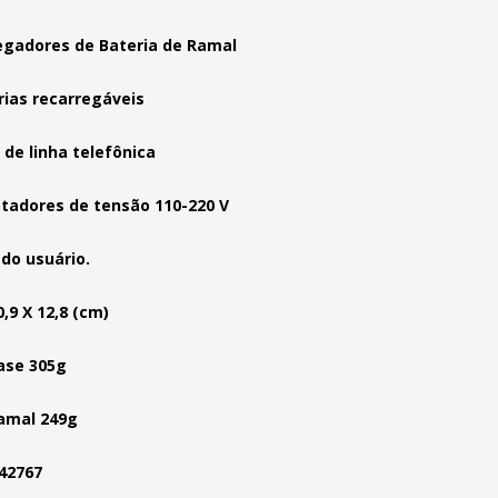
egadores de Bateria de Ramal
rias recarregáveis
 de linha telefônica
tadores de tensão 110-220 V
do usuário.
0,9 X 12,8 (cm)
ase 305g
amal 249g
42767