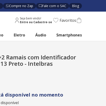
s
Compre no Zap
Fale com o SAC
Blog
Seja bem vindo!
Favoritos
eo
Eletro
Áudio
Smartphones
+2 Ramais com Identificador
3 Preto - Intelbras
tá disponível no momento
 disponível