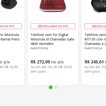
IVO DO SITE
🇧🇷 EXCLUSIVO DO SITE
🇧🇷 EXCLU
Fio Motorola
Telefone sem Fio Digital
Telefone sem
Ramal Preto
Motorola Id Chamadas Gate
MT150 com Id
4800 Vermelho
Chamadas e V
MOTOROLA
MOTOROLA
o pix
R$
272
,
09
no pix
R$
245
,
61
 de
R$
29
,
90
ou em até
10
x de
R$
29
,
90
ou em até
10
sem juros
sem juros