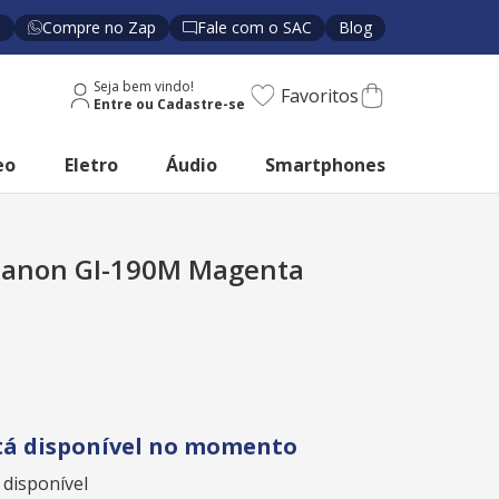
s
Compre no Zap
Fale com o SAC
Blog
Seja bem vindo!
Favoritos
eo
Eletro
Áudio
Smartphones
 Canon GI-190M Magenta
tá disponível no momento
 disponível