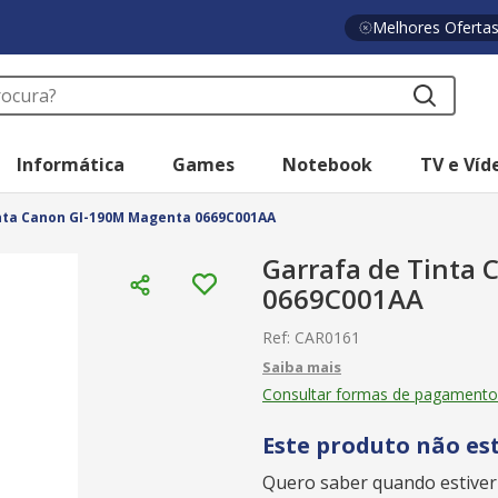
Melhores Oferta
a?
Informática
Games
Notebook
TV e Víd
nta Canon GI-190M Magenta 0669C001AA
Garrafa de Tinta
0669C001AA
Ref
:
CAR0161
Consultar formas de pagamento
Este produto não es
Quero saber quando estiver