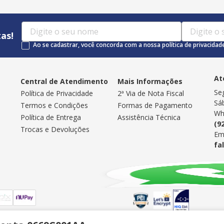
as!
Ao se cadastrar, você concorda com a nossa política de privacidad
At
Central de Atendimento
Mais Informações
Se
Política de Privacidade
2ª Via de Nota Fiscal
Sá
Termos e Condições
Formas de Pagamento
Wh
Política de Entrega
Assistência Técnica
(9
Trocas e Devoluções
Em
fa
Selos de Segurança
: 02.337.524/0001-06 | Insc. Est.: 04.136.871-1 | Endereço: Rua Belo Horizon