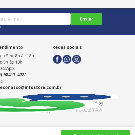
Enviar
e.
endimento
Redes sociais
g a Sex: 8h às 18h
b: 9h às 13h
atsApp:
2) 98417-4781
ail
leconosco@infostore.com.br
Powered by
Developed by
te, 686 - Aleixo, Manaus-AM CEP: 69.060-601 SAC: