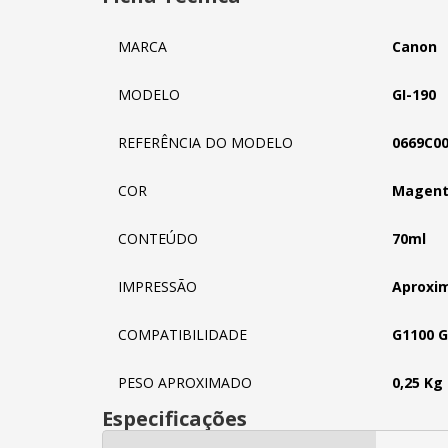
MARCA
Canon
MODELO
GI-190
REFERÊNCIA DO MODELO
0669C0
COR
Magen
CONTEÚDO
70ml
IMPRESSÃO
Aproxi
COMPATIBILIDADE
G1100 G
PESO APROXIMADO
0,25 Kg
Especificações