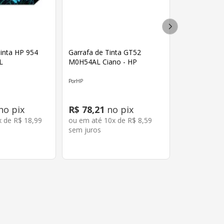
inta HP 954
Garrafa de Tinta GT52
L
M0H54AL Ciano - HP
HP
no pix
R$
78
,
21
no pix
x de
R$
18
,
99
ou em até
10
x de
R$
8
,
59
sem juros