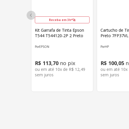
Receba em 3h*🚀
Kit Garrafa de Tinta Epson
Cartucho de Tint
T544 T544120-2P 2 Preto
Preto 7FP37VL
EPSON
HP
R$
113
,
70
no pix
R$
100
,
05
n
ou em até
10
x de
R$
12
,
49
ou em até
10
x
sem juros
sem juros