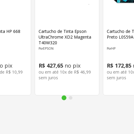
a HP 668
Cartucho de Tinta Epson
Cartucho de T
UltraChrome XD2 Magenta
Preto L0S59A
T40W320
EPSON
HP
o pix
R$
427
,
65
no pix
R$
172
,
85
 de
R$
10
,
99
ou em até
10
x de
R$
46
,
99
ou em até
10
sem juros
sem juros