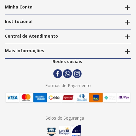
Minha Conta
Alterar dados pessoais
Editar endereços
Institucional
Acompanhar pedidos
A Info Store
Nossas Lojas
Central de Atendimento
Nossos Serviços
Política de Privacidade
Trabalhe Conosco
Mais Informações
Termos e Condições
Politica de Entrega
2ª Via Nota Fiscal
Redes sociais
Trocas e Devoluções
Formas de Pagamento
Assistência Técnica
Formas de Pagamento
Selos de Segurança