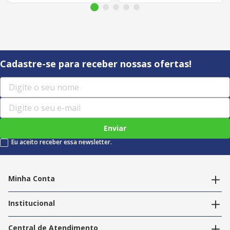
Cadastre-se para receber nossas ofertas!
Enviar
Eu aceito receber essa newsletter.
Minha Conta
Alterar dados pessoais
Editar endereços
Institucional
Acompanhar pedidos
A Info Store
Nossas Lojas
Central de Atendimento