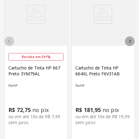
Receba em 3h*🚀
Cartucho de Tinta HP 667
Cartucho de Tinta HP
Preto 3YM79AL
664XL Preto F6V31AB
HP
HP
R$
72
,
75
no pix
R$
181
,
95
no pix
ou em até
10
x de
R$
7
,
99
ou em até
10
x de
R$
19
,
99
sem juros
sem juros