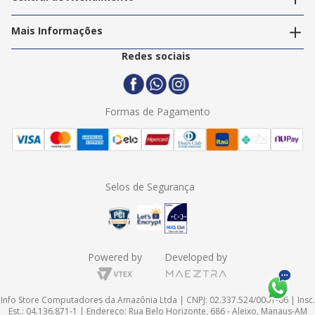
Nossos Serviços
Política de Privacidade
Trabalhe Conosco
Mais Informações
Termos e Condições
Politica de Entrega
2ª Via Nota Fiscal
Redes sociais
Trocas e Devoluções
Formas de Pagamento
Assistência Técnica
Formas de Pagamento
Selos de Segurança
Powered by
Developed by
Info Store Computadores da Amazônia Ltda | CNPJ: 02.337.524/0001-06 | Insc.
Est.: 04.136.871-1 | Endereço: Rua Belo Horizonte, 686 - Aleixo, Manaus-AM