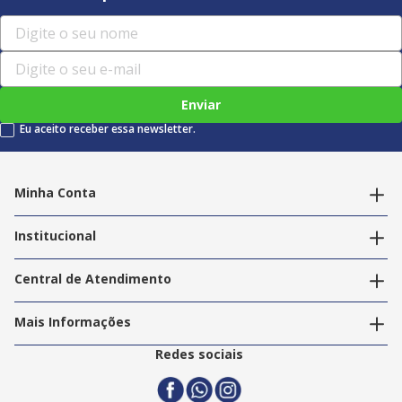
Enviar
Eu aceito receber essa newsletter.
Minha Conta
Alterar dados pessoais
Editar endereços
Institucional
Acompanhar pedidos
A Info Store
Nossas Lojas
Central de Atendimento
Nossos Serviços
Política de Privacidade
Trabalhe Conosco
Mais Informações
Termos e Condições
Politica de Entrega
2ª Via Nota Fiscal
Redes sociais
Trocas e Devoluções
Formas de Pagamento
Assistência Técnica