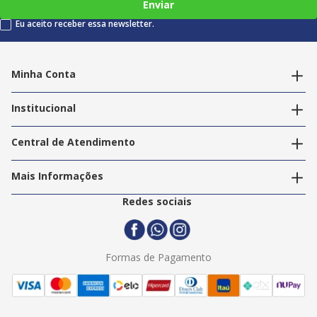
Enviar
Eu aceito receber essa newsletter.
Minha Conta
Alterar dados pessoais
Editar endereços
Institucional
Acompanhar pedidos
A Info Store
Nossas Lojas
Central de Atendimento
Nossos Serviços
Política de Privacidade
Trabalhe Conosco
Mais Informações
Termos e Condições
Politica de Entrega
2ª Via Nota Fiscal
Redes sociais
Trocas e Devoluções
Formas de Pagamento
Assistência Técnica
Formas de Pagamento