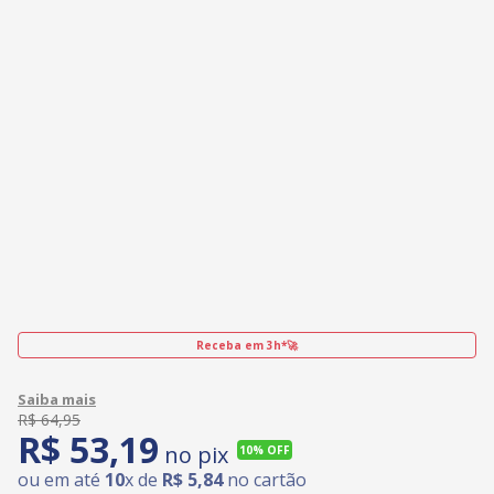
Receba em 3h*🚀
R$
64
,
95
R$
53
,
19
no pix
10%
OFF
ou em até
10
x de
R$
5
,
84
no cartão