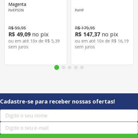
Magenta
EPSON
HP
R$
59
,
95
R$
179
,
95
R$
49
,
09
no pix
R$
147
,
37
no pix
ou em até
10
x de
R$
5
,
39
ou em até
10
x de
R$
16
,
19
sem juros
sem juros
Cadastre-se para receber nossas ofertas!