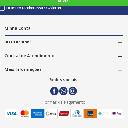
Enviar
Eu aceito receber essa newsletter.
Minha Conta
Alterar dados pessoais
Editar endereços
Institucional
Acompanhar pedidos
A Info Store
Nossas Lojas
Central de Atendimento
Nossos Serviços
Política de Privacidade
Trabalhe Conosco
Mais Informações
Termos e Condições
Politica de Entrega
2ª Via Nota Fiscal
Redes sociais
Trocas e Devoluções
Formas de Pagamento
Assistência Técnica
Formas de Pagamento