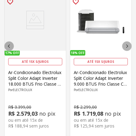
17%
OFF
18%
OFF
ATÉ 15X S/JUROS
ATÉ 15X S/JUROS
Ar-Condicionado Electrolux
Ar-Condicionado Electrolux
Split Color Adapt Inverter
Split Color Adapt Inverter
18.000 BTUS Frio Classe C
9.000 BTUS Frio Classe C
JE18F/JI18F
Wi-Fi YE09F/YI09F
ELECTROLUX
ELECTROLUX
R$
3
.
399
,
00
R$
2
.
299
,
00
R$
2
.
579
,
03
no pix
R$
1
.
719
,
08
no pix
ou em até
15
x de
ou em até
15
x de
R$
188
,
94
sem juros
R$
125
,
94
sem juros