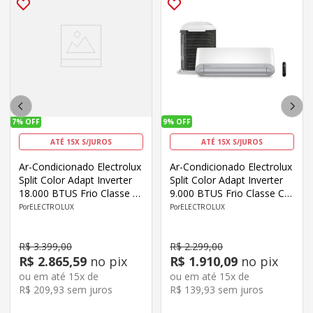
7%
OFF
9%
OFF
ATÉ 15X S/JUROS
ATÉ 15X S/JUROS
Ar-Condicionado Electrolux
Ar-Condicionado Electrolux
Split Color Adapt Inverter
Split Color Adapt Inverter
18.000 BTUS Frio Classe C
9.000 BTUS Frio Classe C
JE18F/JI18F
Wi-Fi YE09F/YI09F
ELECTROLUX
ELECTROLUX
R$
3
.
399
,
00
R$
2
.
299
,
00
R$
2
.
865
,
59
no pix
R$
1
.
910
,
09
no pix
ou em até
15
x de
ou em até
15
x de
R$
209
,
93
sem juros
R$
139
,
93
sem juros