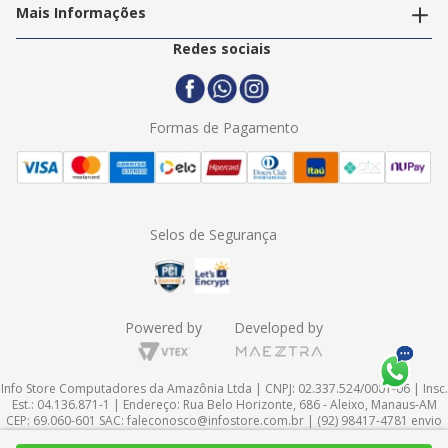
Trabalhe Conosco
Mais Informações
Termos e Condições
Politica de Entrega
2ª Via Nota Fiscal
Redes sociais
Trocas e Devoluções
Formas de Pagamento
Assistência Técnica
Formas de Pagamento
Selos de Segurança
Powered by
Developed by
Info Store Computadores da Amazônia Ltda | CNPJ: 02.337.524/0001-06 | Insc.
Est.: 04.136.871-1 | Endereço: Rua Belo Horizonte, 686 - Aleixo, Manaus-AM
CEP: 69.060-601 SAC:
faleconosco@infostore.com.br
| (92) 98417-4781 envio
de mensagens via WhatsApp| Endereço Eletrônico: