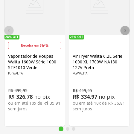
28%
OFF
26%
OFF
Receba em 3h*🚀
Vaporizador de Roupas
Air Fryer Walita 6,2L Serie
Walita 1600W Série 1000
1000 XL 1700W NA130
STE1010 Verde
127V Preta
WALITA
WALITA
R$
499
,
95
R$
499
,
95
R$
326
,
78
no pix
R$
334
,
97
no pix
ou em até
10
x de
R$
35
,
91
ou em até
10
x de
R$
36
,
81
sem juros
sem juros