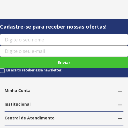
Cadastre-se para receber nossas ofertas!
Enviar
Eu aceito receber essa newsletter.
Minha Conta
Alterar dados pessoais
Editar endereços
Institucional
Acompanhar pedidos
A Info Store
Nossas Lojas
Central de Atendimento
Nossos Serviços
Política de Privacidade