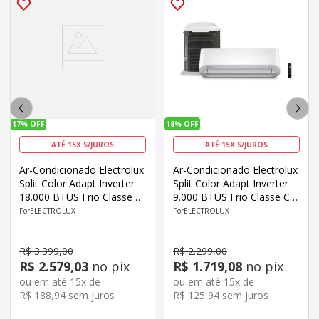
17%
OFF
18%
OFF
ATÉ 15X S/JUROS
ATÉ 15X S/JUROS
Ar-Condicionado Electrolux
Ar-Condicionado Electrolux
Split Color Adapt Inverter
Split Color Adapt Inverter
18.000 BTUS Frio Classe C
9.000 BTUS Frio Classe C
JE18F/JI18F
Wi-Fi YE09F/YI09F
ELECTROLUX
ELECTROLUX
R$
3
.
399
,
00
R$
2
.
299
,
00
R$
2
.
579
,
03
no pix
R$
1
.
719
,
08
no pix
ou em até
15
x de
ou em até
15
x de
R$
188
,
94
sem juros
R$
125
,
94
sem juros