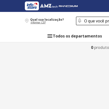
O que você procur
Qual sua localização?
informar CEP
Todos os departamentos
0
produt