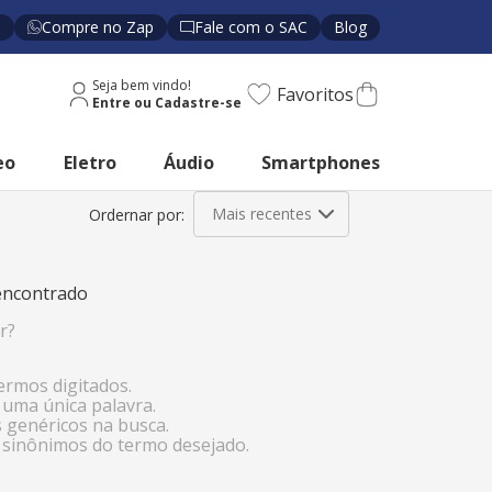
s
Compre no Zap
Fale com o SAC
Blog
Seja bem vindo!
Favoritos
eo
Eletro
Áudio
Smartphones
Mais recentes
ncontrado
r?
termos digitados.
r uma única palavra.
s genéricos na busca.
r sinônimos do termo desejado.