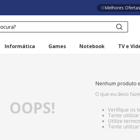
Melhores Oferta
a?
Informática
Games
Notebook
TV e Víd
o
Nenhum produto e
O que eu devo faze
OOPS!
Verifique os 
Tente utiliza
Utilize termo
Tente utiliza