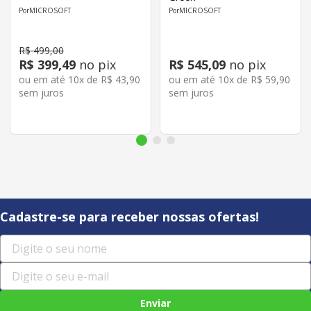
MICROSOFT
MICROSOFT
R$
499
,
00
R$
399
,
49
no pix
R$
545
,
09
no pix
ou em até
10
x de
R$
43
,
90
ou em até
10
x de
R$
59
,
90
sem juros
sem juros
Cadastre-se para receber nossas ofertas!
Enviar