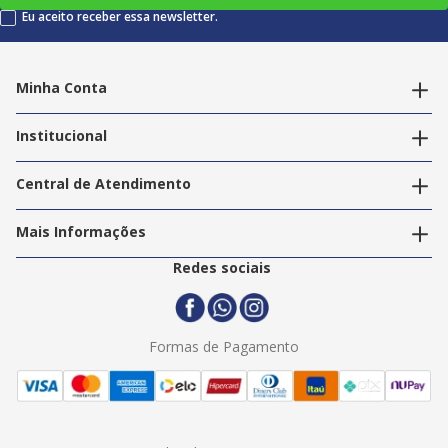
Eu aceito receber essa newsletter.
Minha Conta
Alterar dados pessoais
Editar endereços
Institucional
Acompanhar pedidos
A Info Store
Nossas Lojas
Central de Atendimento
Nossos Serviços
Política de Privacidade
Trabalhe Conosco
Mais Informações
Termos e Condições
Politica de Entrega
2ª Via Nota Fiscal
Redes sociais
Trocas e Devoluções
Formas de Pagamento
Assistência Técnica
Formas de Pagamento