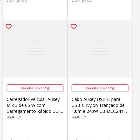
Receba em 3h*🚀
Receba em 3h*🚀
Carregador Veicular Aukey
Cabo Aukey USB-C para
Mix 3 de 66 W com
USB-C Nylon Trançado de
Carregamento Rápido CC-
1.0m e 240W CB-DCC241
P1 Preto
Cinza
AUKEY
AUKEY