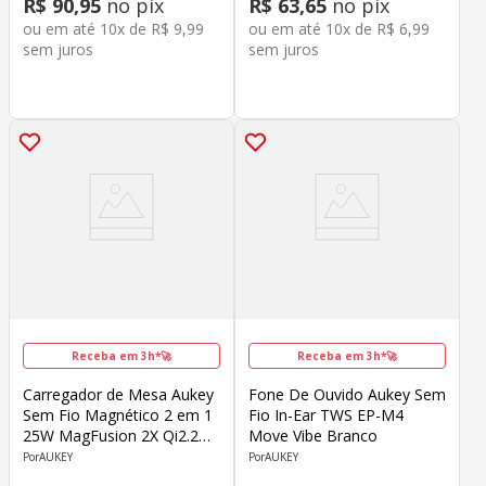
R$
90
,
95
no pix
R$
63
,
65
no pix
ou em até
10
x de
R$
9
,
99
ou em até
10
x de
R$
6
,
99
sem juros
sem juros
Receba em 3h*🚀
Receba em 3h*🚀
Carregador de Mesa Aukey
Fone De Ouvido Aukey Sem
Sem Fio Magnético 2 em 1
Fio In-Ear TWS EP-M4
25W MagFusion 2X Qi2.2
Move Vibe Branco
LC-MC213 Preto
AUKEY
AUKEY