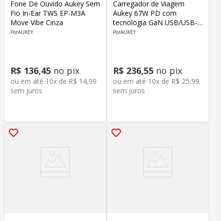
Fone De Ouvido Aukey Sem
Carregador de Viagem
Fio In-Ear TWS EP-M3A
Aukey 67W PD com
Move Vibe Cinza
tecnologia GaN USB/USB-C
PA-C3 Cinza
AUKEY
AUKEY
R$
136
,
45
no pix
R$
236
,
55
no pix
ou em até
10
x de
R$
14
,
99
ou em até
10
x de
R$
25
,
99
sem juros
sem juros