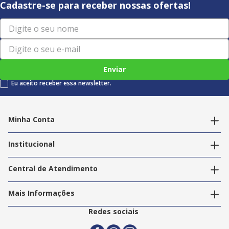
Cadastre-se para receber nossas ofertas!
Enviar
Eu aceito receber essa newsletter.
Minha Conta
Alterar dados pessoais
Editar endereços
Institucional
Acompanhar pedidos
A Info Store
Nossas Lojas
Central de Atendimento
Nossos Serviços
Política de Privacidade
Trabalhe Conosco
Mais Informações
Termos e Condições
Politica de Entrega
2ª Via Nota Fiscal
Redes sociais
Trocas e Devoluções
Formas de Pagamento