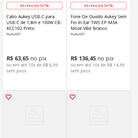
Receba em 3h*🚀
Receba em 3h*🚀
Cabo Aukey USB-C para
Fone De Ouvido Aukey Sem
USB-C de 1,8m e 100W CB-
Fio In-Ear TWS EP-M3A
KCC102 Preto
Move Vibe Branco
AUKEY
AUKEY
R$
63
,
65
no pix
R$
136
,
45
no pix
ou em até
10
x de
R$
6
,
99
ou em até
10
x de
R$
14
,
99
sem juros
sem juros