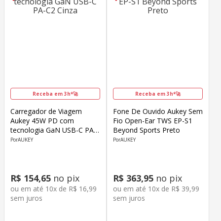
Receba em 3h*🚀
Receba em 3h*🚀
Carregador de Viagem
Fone De Ouvido Aukey Sem
Aukey 45W PD com
Fio Open-Ear TWS EP-S1
tecnologia GaN USB-C PA-
Beyond Sports Preto
C2 Cinza
AUKEY
AUKEY
R$
154
,
65
no pix
R$
363
,
95
no pix
ou em até
10
x de
R$
16
,
99
ou em até
10
x de
R$
39
,
99
sem juros
sem juros