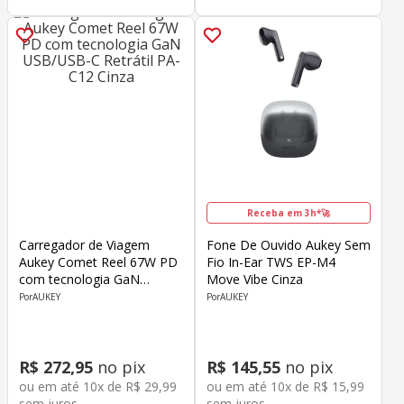
Receba em 3h*🚀
Carregador de Viagem
Fone De Ouvido Aukey Sem
Aukey Comet Reel 67W PD
Fio In-Ear TWS EP-M4
com tecnologia GaN
Move Vibe Cinza
USB/USB-C Retrátil PA-C12
AUKEY
AUKEY
Cinza
R$
272
,
95
no pix
R$
145
,
55
no pix
ou em até
10
x de
R$
29
,
99
ou em até
10
x de
R$
15
,
99
sem juros
sem juros