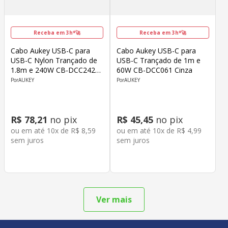
Receba em 3h*🚀
Receba em 3h*🚀
Cabo Aukey USB-C para
Cabo Aukey USB-C para
USB-C Nylon Trançado de
USB-C Trançado de 1m e
1.8m e 240W CB-DCC242
60W CB-DCC061 Cinza
Cinza
AUKEY
AUKEY
R$
78
,
21
no pix
R$
45
,
45
no pix
ou em até
10
x de
R$
8
,
59
ou em até
10
x de
R$
4
,
99
sem juros
sem juros