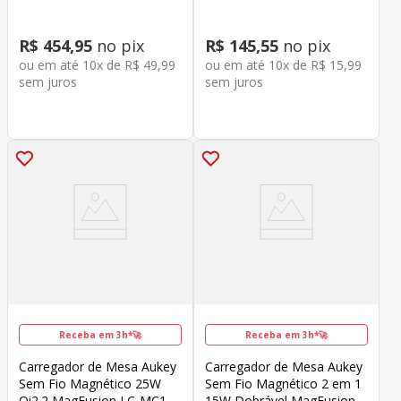
R$
454
,
95
no pix
R$
145
,
55
no pix
ou em até
10
x de
R$
49
,
99
ou em até
10
x de
R$
15
,
99
sem juros
sem juros
Receba em 3h*🚀
Receba em 3h*🚀
Carregador de Mesa Aukey
Carregador de Mesa Aukey
Sem Fio Magnético 25W
Sem Fio Magnético 2 em 1
Qi2.2 MagFusion LC-MC111
15W Dobrável MagFusion L