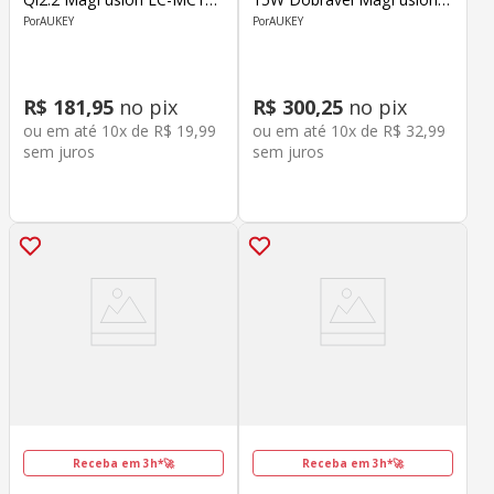
Preto
Qi2 LC-MC211 Preto
AUKEY
AUKEY
R$
181
,
95
no pix
R$
300
,
25
no pix
ou em até
10
x de
R$
19
,
99
ou em até
10
x de
R$
32
,
99
sem juros
sem juros
Receba em 3h*🚀
Receba em 3h*🚀