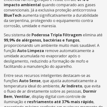
impacto ambiental
quando comparado aos gases
convencionais. Já a exclusiva proteção anticorrosiva
BlueTech
aumenta significativamente a durabilidade
da serpentina, protegendo o equipamento contra
corrosão, umidade e maresia.
Seu sistema de
Poderosa Tripla Filtragem
elimina até
99,9% de alérgenos, bactérias e fungos
,
proporcionando um ambiente muito mais saudável. A
função
Auto Limpeza
remove automaticamente a
umidade acumulada no evaporador após o
desligamento, reduzindo a formação de mofo e
facilitando a manutenção do aparelho.
Entre seus recursos inteligentes destacam-se as
funções
Auto Sense
, que ajusta automaticamente a
temperatura ideal do ambiente,
Ar Indireto
, que evita
o fluxo de ar diretamente sobre as pessoas,
Dormir
Bem
,
Ventilar
, display digital com controle de
iluminação e
resfriamento até 37% mais rápido
,
garantindo máximo conforto em qualquer momento do