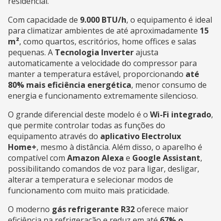
residencial.
Com capacidade de
9.000 BTU/h
, o equipamento é ideal
para climatizar ambientes de até aproximadamente
15
m²
, como quartos, escritórios, home offices e salas
pequenas. A
Tecnologia Inverter
ajusta
automaticamente a velocidade do compressor para
manter a temperatura estável, proporcionando
até
80% mais eficiência energética
, menor consumo de
energia e funcionamento extremamente silencioso.
O grande diferencial deste modelo é o
Wi-Fi integrado
,
que permite controlar todas as funções do
equipamento através do
aplicativo Electrolux
Home+
, mesmo à distância. Além disso, o aparelho é
compatível com
Amazon Alexa
e
Google Assistant
,
possibilitando comandos de voz para ligar, desligar,
alterar a temperatura e selecionar modos de
funcionamento com muito mais praticidade.
O moderno
gás refrigerante R32
oferece maior
eficiência na refrigeração e reduz em até
67% o