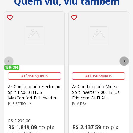
Quem viu, viu também
13%
OFF
ATÉ 15X S/JUROS
ATÉ 15X S/JUROS
Ar-Condicionado Electrolux
Ar-Condicionado Midea
Split 12.000 BTUS
Split Inverter 9.000 BTUs
MaxComfort Full Inverter
Frio com Wi-Fi AI
Frio Classe C NE12F/NI12F
Ecomaster
ELECTROLUX
MIDEA
R$
2
.
299
,
00
R$
1
.
819
,
09
no pix
R$
2
.
137
,
59
no pix