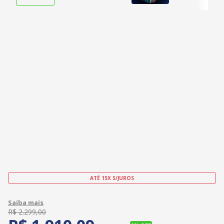
ATÉ 15X S/JUROS
R$
2
.
299
,
00