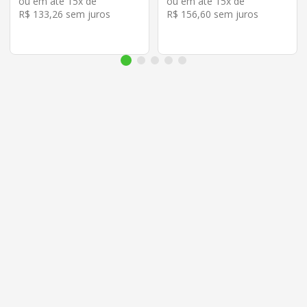
ou em até
15
x de
ou em até
15
x de
R$
133
,
26
sem juros
R$
156
,
60
sem juros