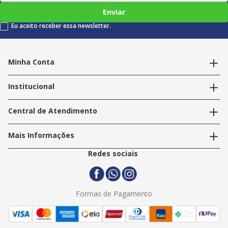
Enviar
Eu aceito receber essa newsletter.
Minha Conta
Alterar dados pessoais
Editar endereços
Institucional
Acompanhar pedidos
A Info Store
Nossas Lojas
Central de Atendimento
Nossos Serviços
Política de Privacidade
Trabalhe Conosco
Mais Informações
Termos e Condições
Politica de Entrega
2ª Via Nota Fiscal
Redes sociais
Trocas e Devoluções
Formas de Pagamento
Assistência Técnica
Formas de Pagamento