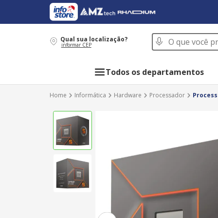
O que você procur
Qual sua localização?
informar CEP
Todos os departamentos
Informática
Hardware
Processador
Process