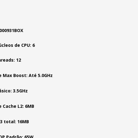
0000931BOX
úcleos de CPU: 6
hreads: 12
e Max Boost: Até 5.0GHz
ásico: 3.5GHz
e Cache L2: 6MB
3 total: 16MB
DP Padrão: 65W