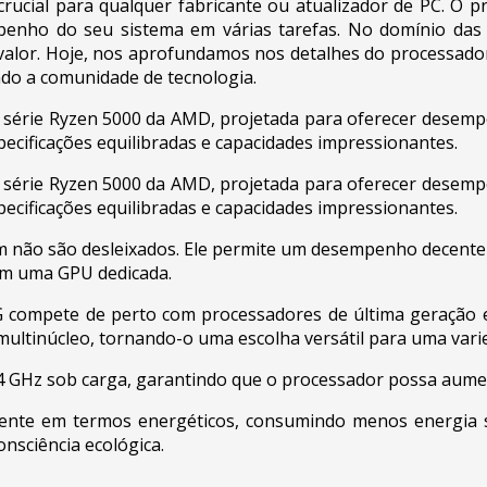
rucial para qualquer fabricante ou atualizador de PC. O p
enho do seu sistema em várias tarefas. No domínio das
alor. Hoje, nos aprofundamos nos detalhes do processado
do a comunidade de tecnologia.
série Ryzen 5000 da AMD, projetada para oferecer desempe
pecificações equilibradas e capacidades impressionantes.
série Ryzen 5000 da AMD, projetada para oferecer desempe
pecificações equilibradas e capacidades impressionantes.
 não são desleixados. Ele permite um desempenho decente
ham uma GPU dedicada.
compete de perto com processadores de última geração e
multinúcleo, tornando-o uma escolha versátil para uma varie
,4 GHz sob carga, garantindo que o processador possa au
iciente em termos energéticos, consumindo menos energi
nsciência ecológica.