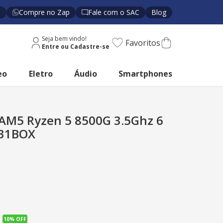
s
Compre no Zap
Fale com o SAC
Blog
Seja bem vindo!
Favoritos
eo
Eletro
Áudio
Smartphones
AM5 Ryzen 5 8500G 3.5Ghz 6
931BOX
10%
OFF