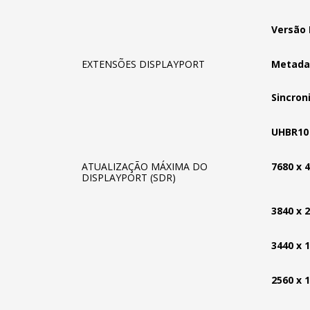
Versão 
EXTENSÕES DISPLAYPORT
Metada
Sincron
UHBR10
ATUALIZAÇÃO MÁXIMA DO
7680 x 
DISPLAYPORT (SDR)
3840 x 
3440 x 
2560 x 