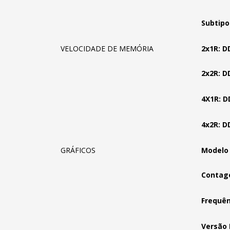
Subtipo
VELOCIDADE DE MEMÓRIA
2x1R: D
2x2R: D
4X1R: D
4x2R: D
GRÁFICOS
Modelo
Contage
Frequên
Versão 