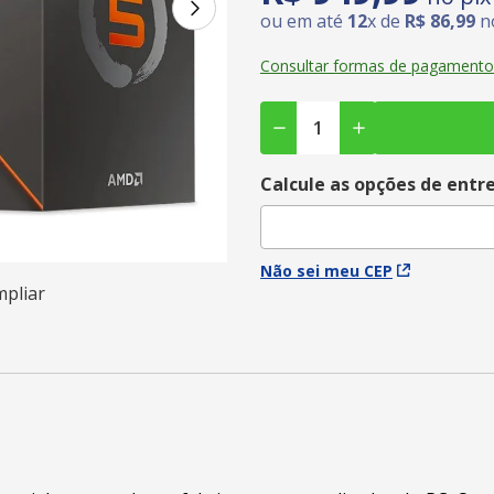
ou em até
12
x de
R$
86
,
99
no
Consultar formas de pagamento
Calcule as opções de entr
Não sei meu CEP
mpliar