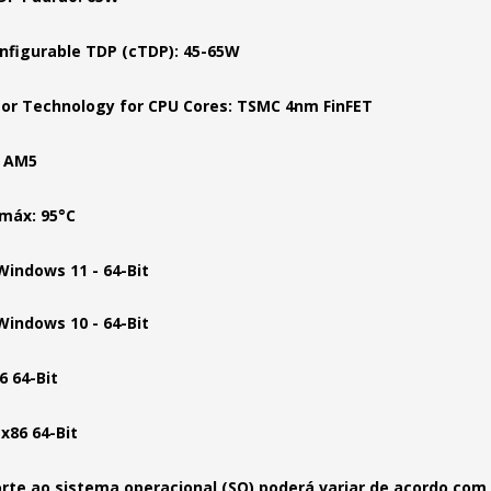
figurable TDP (cTDP): 45-65W
or Technology for CPU Cores: TSMC 4nm FinFET
: AM5
máx: 95°C
Windows 11 - 64-Bit
Windows 10 - 64-Bit
6 64-Bit
x86 64-Bit
rte ao sistema operacional (SO) poderá variar de acordo com 