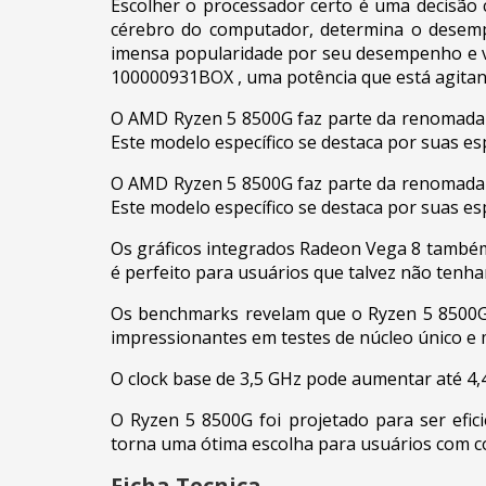
Escolher o processador certo é uma decisão c
cérebro do computador, determina o desemp
imensa popularidade por seu desempenho e v
100000931BOX , uma potência que está agitan
O AMD Ryzen 5 8500G faz parte da renomada 
Este modelo específico se destaca por suas es
O AMD Ryzen 5 8500G faz parte da renomada 
Este modelo específico se destaca por suas es
Os gráficos integrados Radeon Vega 8 também
é perfeito para usuários que talvez não ten
Os benchmarks revelam que o Ryzen 5 8500G 
impressionantes em testes de núcleo único e 
O clock base de 3,5 GHz pode aumentar até 4
O Ryzen 5 8500G foi projetado para ser ef
torna uma ótima escolha para usuários com co
Ficha Tecnica