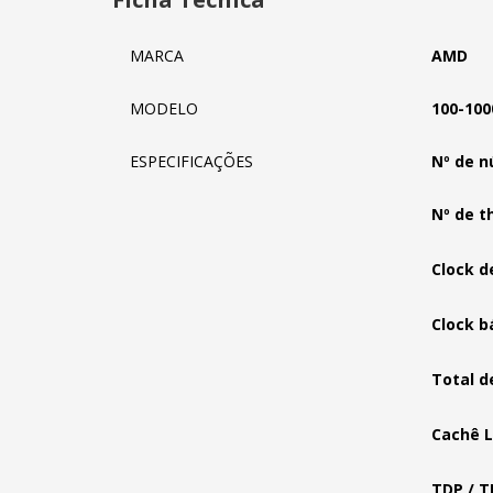
MARCA
AMD
MODELO
100-10
ESPECIFICAÇÕES
Nº de n
Nº de t
Clock d
Clock b
Total d
Cachê L
TDP / T