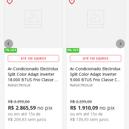
7%
OFF
9%
OFF
ATÉ 15X S/JUROS
ATÉ 15X S/JUROS
Ar-Condicionado Electrolux
Ar-Condicionado Electrolux
Split Color Adapt Inverter
Split Color Adapt Inverter
18.000 BTUS Frio Classe C
9.000 BTUS Frio Classe C
JE18F/JI18F
Wi-Fi YE09F/YI09F
ELECTROLUX
ELECTROLUX
R$
3
.
399
,
00
R$
2
.
299
,
00
R$
2
.
865
,
59
no pix
R$
1
.
910
,
09
no pix
ou em até
15
x de
ou em até
15
x de
R$
209
,
93
sem juros
R$
139
,
93
sem juros