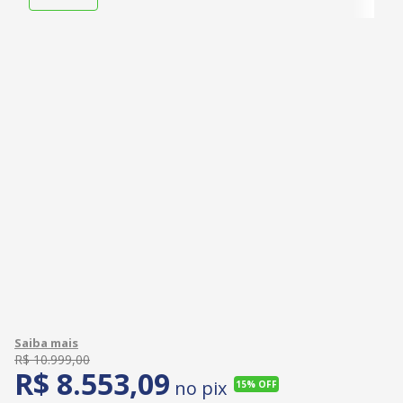
R$
10
.
999
,
00
R$
8
.
553
,
09
no pix
15%
OFF