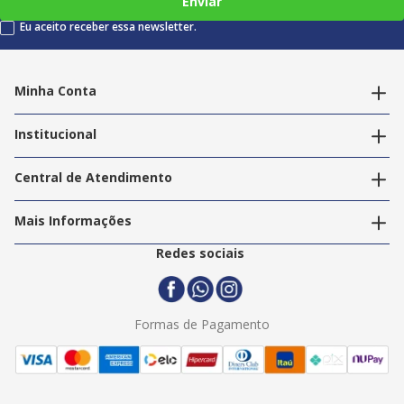
Enviar
Eu aceito receber essa newsletter.
Minha Conta
Alterar dados pessoais
Editar endereços
Institucional
Acompanhar pedidos
A Info Store
Nossas Lojas
Central de Atendimento
Nossos Serviços
Política de Privacidade
Trabalhe Conosco
Mais Informações
Termos e Condições
Politica de Entrega
2ª Via Nota Fiscal
Redes sociais
Trocas e Devoluções
Formas de Pagamento
Assistência Técnica
Formas de Pagamento