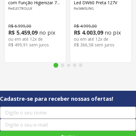
com Função Higienizar 70°
Led DW60 Preta 127V
LS14X 127V Cinza
ELECTROLUX
SAMSUNG
R$
6
.
999
,
00
R$
4
.
999
,
00
R$
5
.
459
,
09
no pix
R$
4
.
003
,
09
no pix
ou em até
12
x de
ou em até
12
x de
R$
499
,
91
sem juros
R$
366
,
58
sem juros
Cadastre-se para receber nossas ofertas!