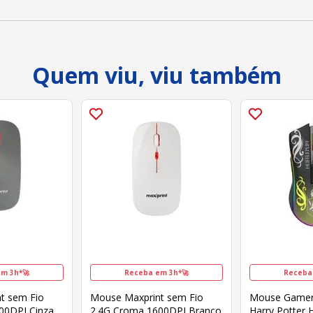
Quem viu, viu também
m 3h*🚀
Receba em 3h*🚀
Receba
t sem Fio
Mouse Maxprint sem Fio
Mouse Gamer
00DPI Cinza
2.4G Croma 1600DPI Branco
Harry Potter H