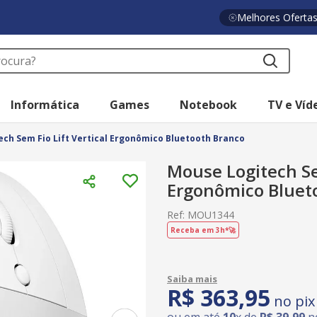
Melhores Oferta
a?
Informática
Games
Notebook
TV e Víd
ch Sem Fio Lift Vertical Ergonômico Bluetooth Branco
Mouse Logitech Sem
Ergonômico Bluet
Ref
:
MOU1344
Receba em 3h*🚀
R$
363
,
95
no pix