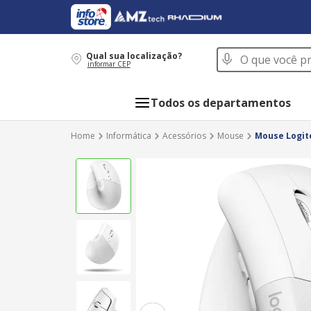
O que você procur
Qual sua localização?
informar CEP
Todos os departamentos
Informática
Acessórios
Mouse
Mouse Logite