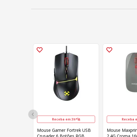
Receba em 3h*🚀
Receba e
Mouse Gamer Fortrek USB
Mouse Maxprin
Crusader 6 Botões RGB
2.4G Croma 16