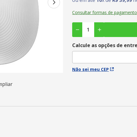
ou em até
10
x de
R$
39
,
99
no
Consultar formas de pagamento
Calcule as opções de entr
Não sei meu CEP
mpliar