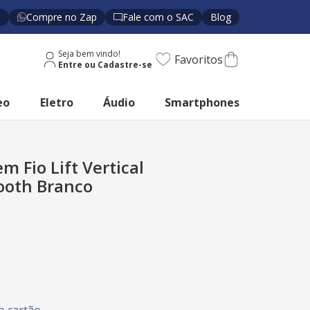
s
Compre no Zap
Fale com o SAC
Blog
Seja bem vindo!
Favoritos
eo
Eletro
Áudio
Smartphones
 Fio Lift Vertical
ooth Branco