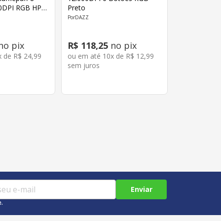
0DPI RGB HP-
Preto
DAZZ
no pix
R$
118
,
25
no pix
x de
R$
24
,
99
ou em até
10
x de
R$
12
,
99
sem juros
Enviar
e.