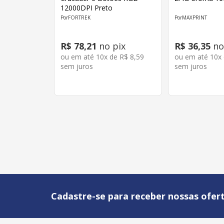
12000DPI Preto
FORTREK
MAXPRINT
R$
78
,
21
no pix
R$
36
,
35
no
ou em até
10
x de
R$
8
,
59
ou em até
10
x
sem juros
sem juros
Cadastre-se para receber nossas ofert