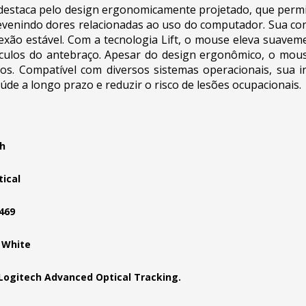
 destaca pelo design ergonomicamente projetado, que perm
venindo dores relacionadas ao uso do computador. Sua cone
ão estável. Com a tecnologia Lift, o mouse eleva suavem
úsculos do antebraço. Apesar do design ergonômico, o mo
s. Compatível com diversos sistemas operacionais, sua ins
de a longo prazo e reduzir o risco de lesões ocupacionais.
h
tical
469
f White
Logitech Advanced Optical Tracking.