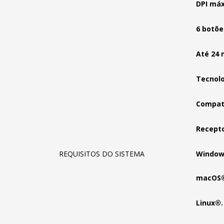
DPI máx
6 botõe
Até 24 
Tecnolo
Compatí
Recepto
REQUISITOS DO SISTEMA
Windows
macOS® 
Linux®.