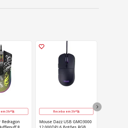
 em 3h*🚀
Receba em 3h*🚀
 Redragon
Mouse Dazz USB GMO3000
ufflepuff 8
12.000DPI 6 Botões RGB