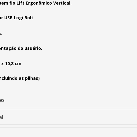
em fio Lift Ergonômico Vertical.
r USB Logi Bolt.
.
ntação do usuário.
0 x 10,8 cm
ncluindo as pilhas)
es
al