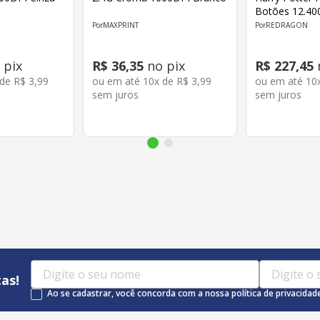
Botões 12.40
711H
MAXPRINT
REDRAGON
 pix
R$
36
,
35
no pix
R$
227
,
45
 de
R$
3
,
99
ou em até
10
x de
R$
3
,
99
ou em até
10
sem juros
sem juros
as!
Ao se cadastrar, você concorda com a nossa política de privacidad