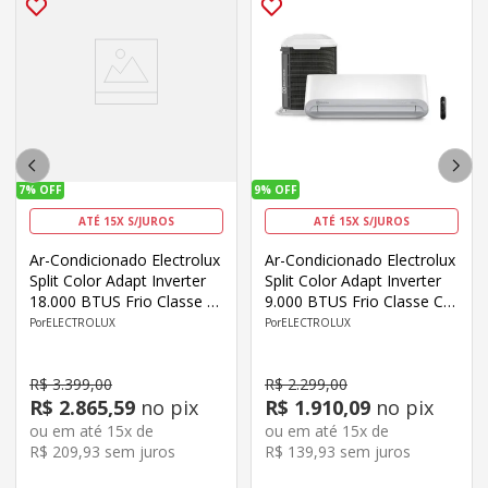
7%
OFF
9%
OFF
ATÉ 15X S/JUROS
ATÉ 15X S/JUROS
Ar-Condicionado Electrolux
Ar-Condicionado Electrolux
Split Color Adapt Inverter
Split Color Adapt Inverter
18.000 BTUS Frio Classe C
9.000 BTUS Frio Classe C
JE18F/JI18F
Wi-Fi YE09F/YI09F
ELECTROLUX
ELECTROLUX
R$
3
.
399
,
00
R$
2
.
299
,
00
R$
2
.
865
,
59
no pix
R$
1
.
910
,
09
no pix
ou em até
15
x de
ou em até
15
x de
R$
209
,
93
sem juros
R$
139
,
93
sem juros