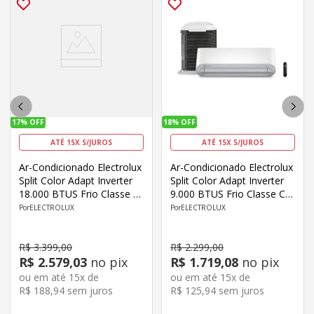
17%
OFF
18%
OFF
ATÉ 15X S/JUROS
ATÉ 15X S/JUROS
Ar-Condicionado Electrolux
Ar-Condicionado Electrolux
Split Color Adapt Inverter
Split Color Adapt Inverter
18.000 BTUS Frio Classe C
9.000 BTUS Frio Classe C
JE18F/JI18F
Wi-Fi YE09F/YI09F
ELECTROLUX
ELECTROLUX
R$
3
.
399
,
00
R$
2
.
299
,
00
R$
2
.
579
,
03
no pix
R$
1
.
719
,
08
no pix
ou em até
15
x de
ou em até
15
x de
R$
188
,
94
sem juros
R$
125
,
94
sem juros