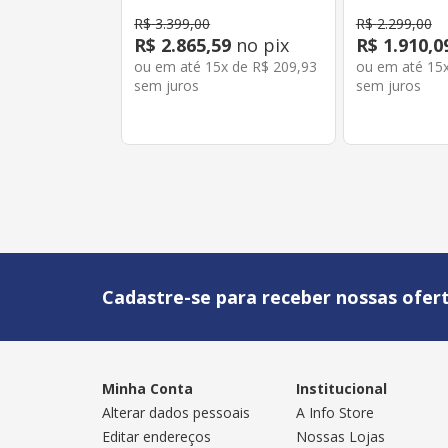
R$
3
.
399
,
00
R$
2
.
299
,
00
R$
2
.
865
,
59
no pix
R$
1
.
910
,
0
ou em até
15
x de
R$
209
,
93
ou em até
15
sem juros
sem juros
Cadastre-se para receber nossas ofert
Minha Conta
Institucional
Alterar dados pessoais
A Info Store
Editar endereços
Nossas Lojas