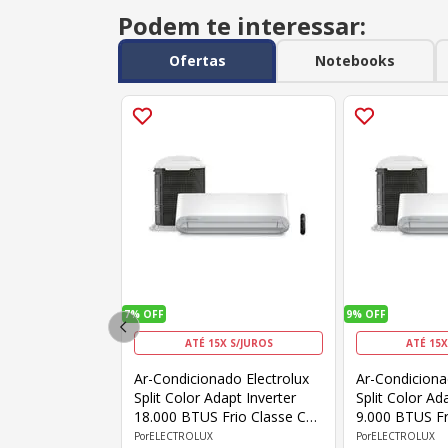
Podem te interessar:
Ofertas
Notebooks
7%
OFF
9%
OFF
ATÉ 15X S/JUROS
ATÉ 15X
Ar-Condicionado Electrolux
Ar-Condiciona
Split Color Adapt Inverter
Split Color Ad
18.000 BTUS Frio Classe C
9.000 BTUS Fr
JE18F/JI18F
Fi YE09F/YI09
ELECTROLUX
ELECTROLUX