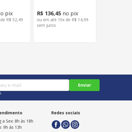
o pix
R$
136
,
45
no pix
 de
R$
52
,
49
ou em até
10
x de
R$
14
,
99
sem juros
Enviar
e.
endimento
Redes sociais
g a Sex: 8h às 18h
b: 9h às 13h