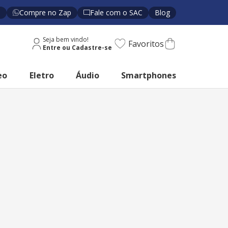
s
Compre no Zap
Fale com o SAC
Blog
Seja bem vindo!
Favoritos
eo
Eletro
Áudio
Smartphones