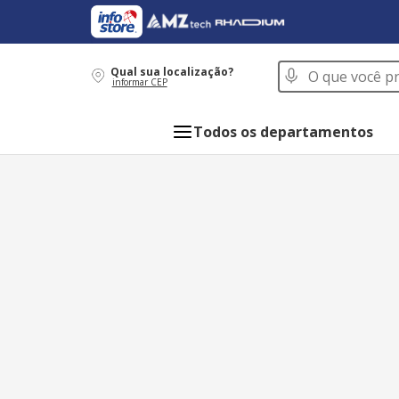
O que você procur
Qual sua localização?
informar CEP
Todos os departamentos