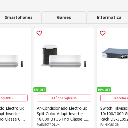
Smartphones
Games
Informática
5%
OFF
10%
OFF
 S/JUROS
ATÉ 15X S/JUROS
Receba 
do Electrolux
Ar-Condicionado Electrolux
Switch Hikvisi
apt Inverter
Split Color Adapt Inverter
10/100/1000 Gi
io Classe C Wi-
18.000 BTUS Frio Classe C
Rack DS-3E052
F
com Wi-Fi YE18F/YI18F
ELECTROLUX
HIKVISION