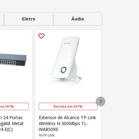
Eletro
Áudio
em 3h*🚀
Receba em 3h*🚀
on 24 Portas
Extensor de Alcance TP-Link
gabit Metal
Wireless N 300Mbps TL-
4-E(C)
WA850RE
TP-LINK