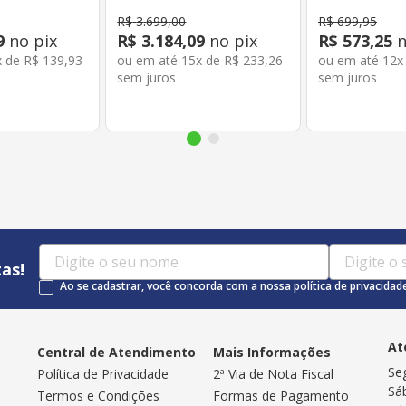
R$
3
.
699
,
00
R$
699
,
95
9
no pix
R$
3
.
184
,
09
no pix
R$
573
,
25
n
x de
R$
139
,
93
ou em até
15
x de
R$
233
,
26
ou em até
12
x
sem juros
sem juros
as!
Ao se cadastrar, você concorda com a nossa política de privacidad
At
Central de Atendimento
Mais Informações
Se
Política de Privacidade
2ª Via de Nota Fiscal
Sá
Termos e Condições
Formas de Pagamento