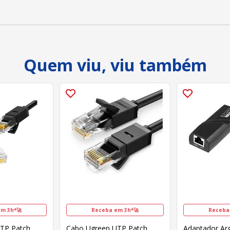
Quem viu, viu também
m 3h*🚀
Receba em 3h*🚀
Receba
TP Patch
Cabo Ugreen UTP Patch
Adaptador A