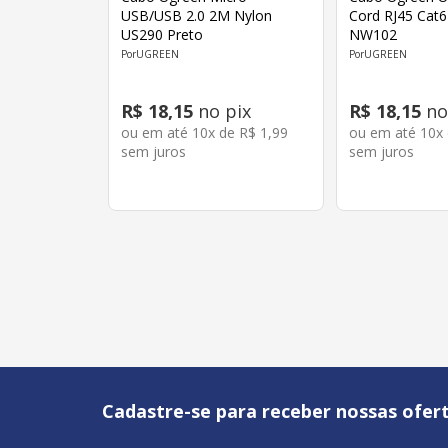
USB/USB 2.0 2M Nylon
Cord RJ45 Cat
US290 Preto
NW102
UGREEN
UGREEN
R$
18
,
15
no pix
R$
18
,
15
no
ou em até
10
x de
R$
1
,
99
ou em até
10
x
sem juros
sem juros
Cadastre-se para receber nossas ofert