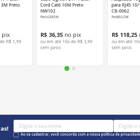
6 3M Preto
Cord Cat6 10M Preto
para RJ45 10
NW102
CB-0062
UGREEN
ARGOM
 pix
R$
36
,
35
no pix
R$
118
,
25
 de
R$
1
,
99
ou em até
10
x de
R$
3
,
99
ou em até
10
sem juros
sem juros
as!
Ao se cadastrar, você concorda com a nossa política de privacidad