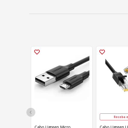
Receba e
Cabo Ugreen Micro
Cabo Ugreen U