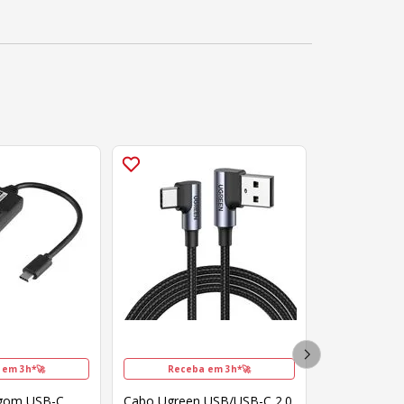
 em 3h*🚀
Receba em 3h*🚀
rgom USB-C
Cabo Ugreen USB/USB-C 2.0