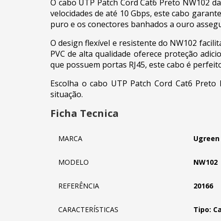
O cabo UTP Patch Cord Cat6 Preto NW102 da 
velocidades de até 10 Gbps, este cabo garant
puro e os conectores banhados a ouro assegur
O design flexível e resistente do NW102 facili
PVC de alta qualidade oferece proteção adici
que possuem portas RJ45, este cabo é perfeit
Escolha o cabo UTP Patch Cord Cat6 Preto 
situação.
Ficha Tecnica
MARCA
Ugreen
MODELO
NW102
REFERÊNCIA
20166
CARACTERÍSTICAS
Tipo: Ca