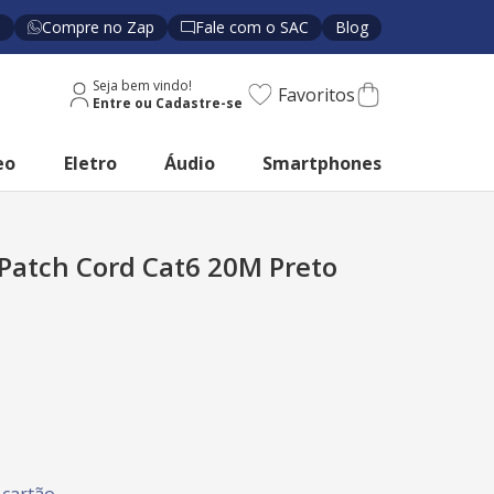
s
Compre no Zap
Fale com o SAC
Blog
Seja bem vindo!
Favoritos
eo
Eletro
Áudio
Smartphones
Patch Cord Cat6 20M Preto