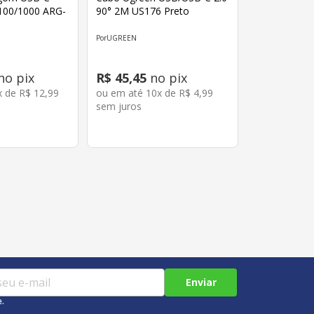
/100/1000 ARG-
90° 2M US176 Preto
UGREEN
no pix
R$
45
,
45
no pix
x de
R$
12
,
99
ou em até
10
x de
R$
4
,
99
sem juros
Enviar
e.