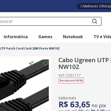
Melhores Oferta
a?
Informática
Games
Notebook
TV e Víd
UTP Patch Cord Cat6 20M Preto NW102
Cabo Ugreen UTP 
NW102
Ref
:
CAB1117
Receba em 3h*🚀
R$
63
,
65
no pix